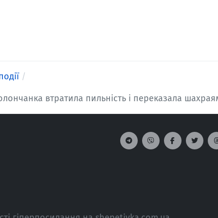
події
олончанка втратила пильність і переказала шахраям
сті гіперпосилання на shepetivka.com.ua