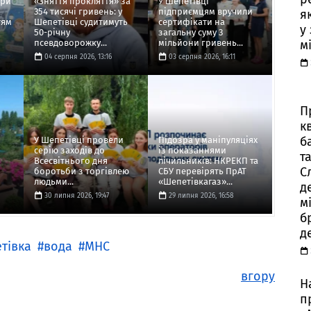
ори
«Зняття прокляття» за
У Шепетівці
354 тисячі гривень: у
підприємцям вручили
я
тям
Шепетівці судитимуть
сертифікати на
у
50-річну
загальну суму 3
м
псевдоворожку...
мільйони гривень...
04 серпня 2026, 13:16
03 серпня 2026, 16:11
П
к
б
У Шепетівці провели
Підозра у маніпуляціях
серію заходів до
із показаннями
т
Всесвітнього дня
лічильників: НКРЕКП та
С
боротьби з торгівлею
СБУ перевірять ПрАТ
людьми...
«Шепетівкагаз»...
д
30 липня 2026, 19:47
29 липня 2026, 16:58
м
б
д
тівка
вода
МНС
вгору
Н
п