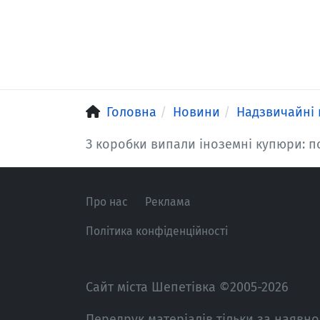
Головна
Новини
Надзвичайні 
З коробки випали іноземні купюри: п
Про нас
Реклама
Політика конфіденційності
Сайт міста Шепетівка ©2005-2026
Передрук матеріалів тільки за наявно