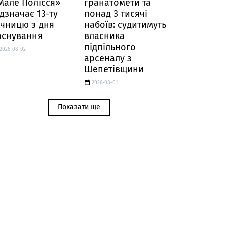
Мале Полісся»
гранатомети та
ідзначає 13-ту
понад 3 тисячі
ічницю з дня
набоїв: судитимуть
аснування
власника
підпільного
2026-08-02
арсеналу з
Шепетівщини
2026-08-01
Показати ще