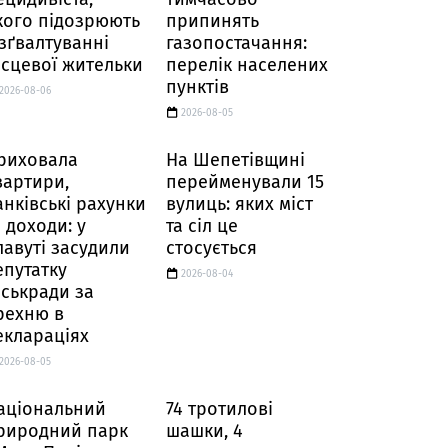
кого підозрюють
припинять
 зґвалтуванні
газопостачання:
ісцевої жительки
перелік населених
пунктів
2026-08-06
2026-08-05
риховала
На Шепетівщині
вартири,
перейменували 15
анківські рахунки
вулиць: яких міст
а доходи: у
та сіл це
лавуті засудили
стосується
епутатку
2026-08-04
іськради за
рехню в
еклараціях
2026-08-05
аціональний
74 тротилові
риродний парк
шашки, 4