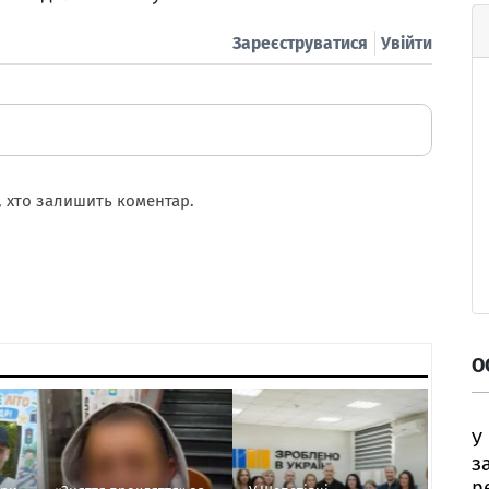
Зареєструватися
Увійти
 хто залишить коментар.
О
У
з
р