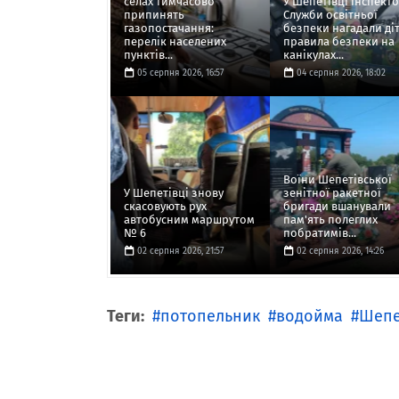
селах тимчасово
У Шепетівці інспект
припинять
Служби освітньої
газопостачання:
безпеки нагадали ді
перелік населених
правила безпеки на
пунктів...
канікулах...
05 серпня 2026, 16:57
04 серпня 2026, 18:02
Воїни Шепетівської
У Шепетівці знову
зенітної ракетної
скасовують рух
бригади вшанували
автобусним маршрутом
пам'ять полеглих
№ 6
побратимів...
02 серпня 2026, 21:57
02 серпня 2026, 14:26
Теги:
потопельник
водойма
Шепе