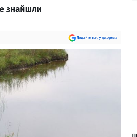
не знайшли
Додайте нас у джерела
П