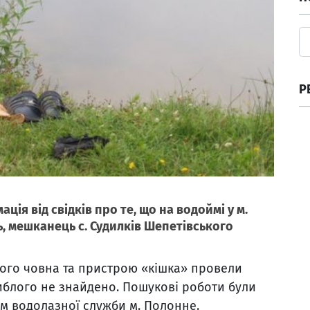
Р
ація від свідків про те, що на водоймі у м.
, мешканець с. Судилків Шепетівського
ого човна та пристрою «кішка» провели
гиблого не знайдено. Пошукові роботи були
м водолазної служби м. Полонне.