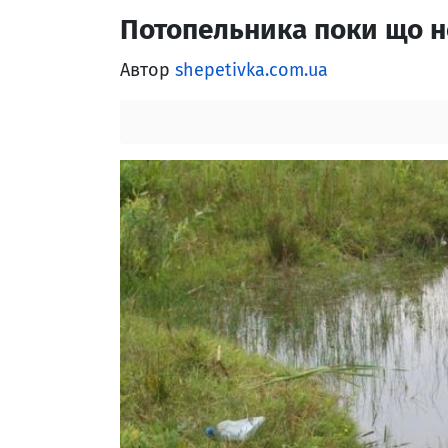
Потопельника поки що 
Автор
shepetivka.com.ua