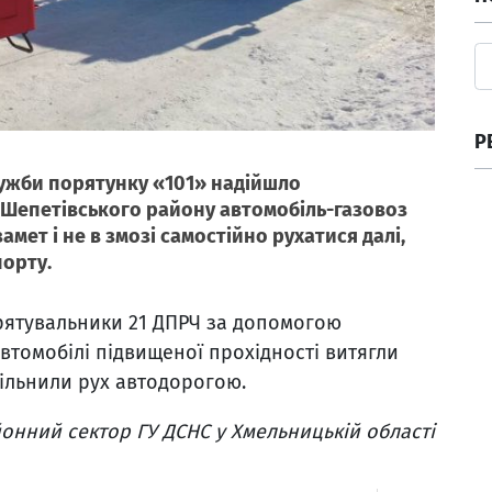
Р
Служби порятунку «101» надійшло
і, Шепетівського району автомобіль-газовоз
амет і не в змозі самостійно рухатися далі,
орту.
рятувальники 21 ДПРЧ за допомогою
втомобілі підвищеної прохідності витягли
вільнили рух автодорогою.
онний сектор ГУ ДСНС у Хмельницькій області