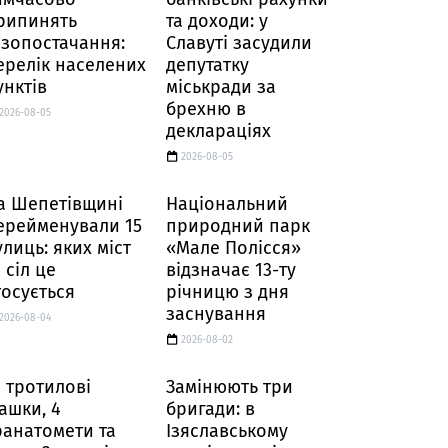
рипинять
та доходи: у
азопостачання:
Славуті засудили
ерелік населених
депутатку
унктів
міськради за
брехню в
2026-08-05
деклараціях
2026-08-05
а Шепетівщині
Національний
ерейменували 15
природний парк
улиць: яких міст
«Мале Полісся»
 сіл це
відзначає 13-ту
тосується
річницю з дня
заснування
2026-08-04
2026-08-02
4 тротилові
Замінюють три
ашки, 4
бригади: в
ранатомети та
Ізяславському