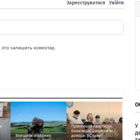
Зареєструватися
Увійти
 хто залишить коментар.
О
У
и
Приховала квартири,
банківські рахунки та
д
Знищили півтонну
доходи: у Славуті
т