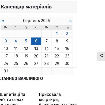
Календар матеріалів
«
Серпень 2026
»
Пн
Вт
Ср
Чт
Пт
Сб
Нд
1
2
3
4
5
6
7
8
9
10
11
12
13
14
15
16
17
18
19
20
21
22
23
24
25
26
27
28
29
30
31
СТАННЄ З ВАЖЛИВОГО
 Шепетівці та
Приховала
ев'яти селах
квартири,
имчасово
банківські рахунки