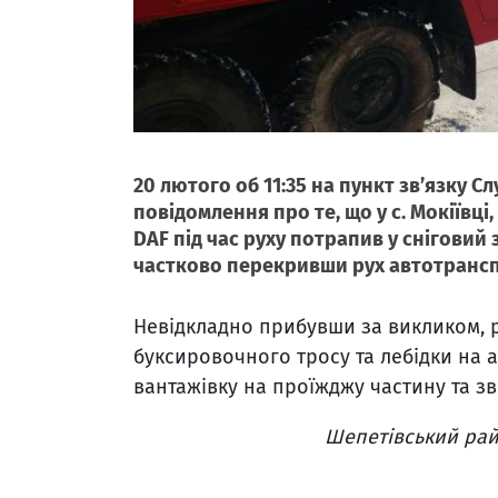
20 лютого об 11:35 на пункт зв’язку 
повідомлення про те, що у с. Мокіївц
DAF під час руху потрапив у сніговий з
частково перекривши рух автотрансп
Невідкладно прибувши за викликом, 
буксировочного тросу та лебідки на а
вантажівку на проїжджу частину та з
Шепетівський рай