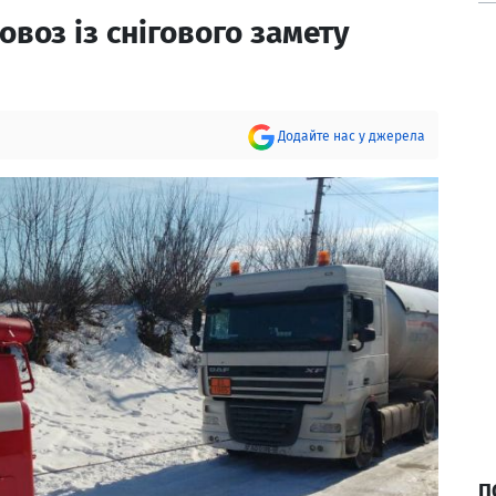
овоз із снігового замету
Додайте нас у джерела
П