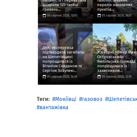
пильність і переказала
газопостачання:
шахраям 123 тисячі
перелік населених
гривень...
пунктів...
06 серпня 2026, 13:05
05 серпня 2026, 16:57
ДНК-експертиза
підтвердила загибель:
У лікарні помер Мик
на Шепетівщині
Островський:
попрощалися із
Ямпільська громада
Віталієм Скиданом та
попрощалася із
Сергієм Зозулею...
захисником...
05 серпня 2026, 14:38
05 серпня 2026, 12:16
Теги:
Мокіївці
газовоз
Шепетівсь
вантажівка