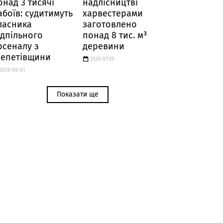
онад 3 тисячі
надлісництві
абоїв: судитимуть
харвестерами
ласника
заготовлено
ідпільного
понад 8 тис. м³
рсеналу з
деревини
епетівщини
2026-07-29
2026-08-01
Показати ще