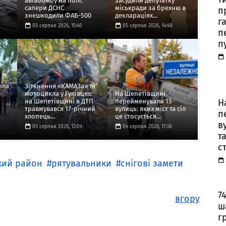
авіабомбу на полі:
засудили депутатку
сапери ДСНС
міськради за брехню в
п
знешкодили ФАБ-500
деклараціях...
г
05 серпня 2026, 15:40
05 серпня 2026, 14:48
п
п
ола
Зіткнення «КАМАЗа» та
мотоцикла у Гулівцях:
На Шепетівщині
Н
на Шепетівщині в ДТП
перейменували 15
травмувався 17-річний
вулиць: яких міст та сіл
п
хлопець...
це стосується...
в
05 серпня 2026, 12:04
04 серпня 2026, 17:38
та
с
кий район
рятувальники
снігові замети
7
вгору
ш
г