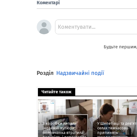
Коментарі
Коментувати...
Будьте першим,
Розділ
Надзвичайні події
Читайте також
З коробки випали
У Шепетівці та дев'ят
іноземні купюри:
селах тимчасово
полончанка втратила
припинять