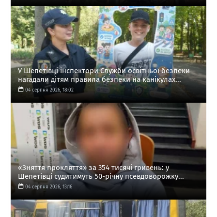
У Шепетівці інспектори Служби освітньої безпеки
нагадали дітям правила безпеки на канікулах...
04 серпня 2026, 18:02
«Зняття прокляття» за 354 тисячі гривень: у
Шепетівці судитимуть 50-річну псевдоворожку...
04 серпня 2026, 13:16