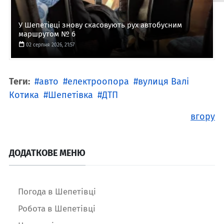
У Шепетівці знову скасовують рух автобусним
маршрутом № 6
02 серпня 2026, 21:57
Теги:
авто
електроопора
вулиця Валі
Котика
Шепетівка
ДТП
вгору
ДОДАТКОВЕ МЕНЮ
Погода в Шепетівці
Робота в Шепетівці