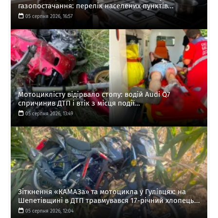
газопостачання: перелік населених пунктів...
05 серпня 2026, 16:57
Мотоциклісту відірвало стопу: водій Audi Q7
спричинив ДТП і втік з місця події...
05 серпня 2026, 13:49
Зіткнення «КАМАЗа» та мотоцикла у Гулівцях: на
Шепетівщині в ДТП травмувався 17-річний хлопець...
05 серпня 2026, 12:04