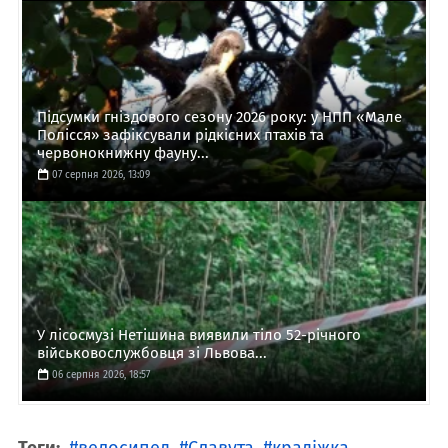
Підсумки гніздового сезону 2026 року: у НПП «Мале
Полісся» зафіксували рідкісних птахів та
червонокнижну фауну...
07 серпня 2026, 13:09
У лісосмузі Нетішина виявили тіло 52-річного
військовослужбовця зі Львова...
06 серпня 2026, 18:57
Теги:
велосипед
Славута
крадіжка