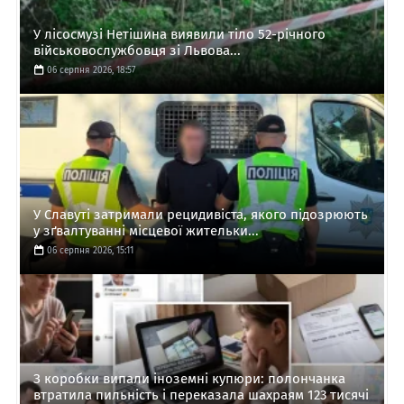
У лісосмузі Нетішина виявили тіло 52-річного
військовослужбовця зі Львова...
06 серпня 2026, 18:57
У Славуті затримали рецидивіста, якого підозрюють
у зґвалтуванні місцевої жительки...
06 серпня 2026, 15:11
З коробки випали іноземні купюри: полончанка
втратила пильність і переказала шахраям 123 тисячі