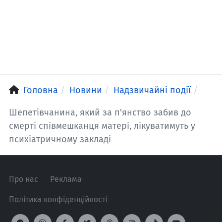
Головна
Новини
Надзвичайні події
Шепетівчанина, який за п'янство забив до
смерті співмешканця матері, лікуватимуть у
психіатричному закладі
Про нас
Реклама
Політика конфіденційності