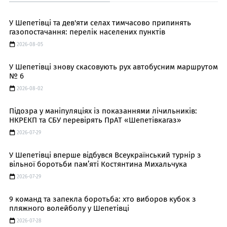
У Шепетівці та дев'яти селах тимчасово припинять
газопостачання: перелік населених пунктів
2026-08-05
У Шепетівці знову скасовують рух автобусним маршрутом
№ 6
2026-08-02
Підозра у маніпуляціях із показаннями лічильників:
НКРЕКП та СБУ перевірять ПрАТ «Шепетівкагаз»
2026-07-29
У Шепетівці вперше відбувся Всеукраїнський турнір з
вільної боротьби пам’яті Костянтина Михальчука
2026-07-29
9 команд та запекла боротьба: хто виборов кубок з
пляжного волейболу у Шепетівці
2026-07-28