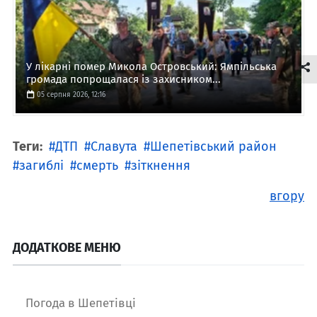
У лікарні помер Микола Островський: Ямпільська
громада попрощалася із захисником...
05 серпня 2026, 12:16
Теги:
ДТП
Славута
Шепетівський район
загиблі
смерть
зіткнення
вгору
ДОДАТКОВЕ МЕНЮ
Погода в Шепетівці