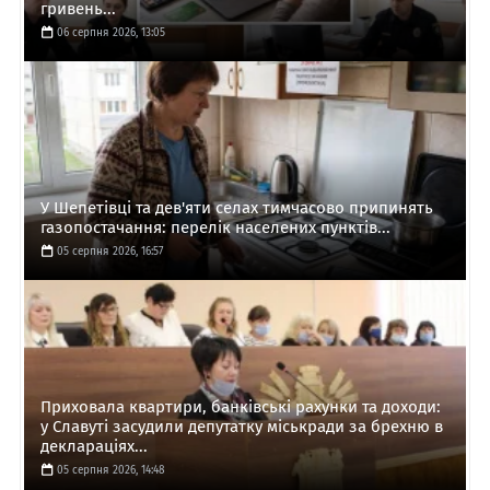
гривень...
06 серпня 2026, 13:05
У Шепетівці та дев'яти селах тимчасово припинять
газопостачання: перелік населених пунктів...
05 серпня 2026, 16:57
Приховала квартири, банківські рахунки та доходи:
у Славуті засудили депутатку міськради за брехню в
деклараціях...
05 серпня 2026, 14:48