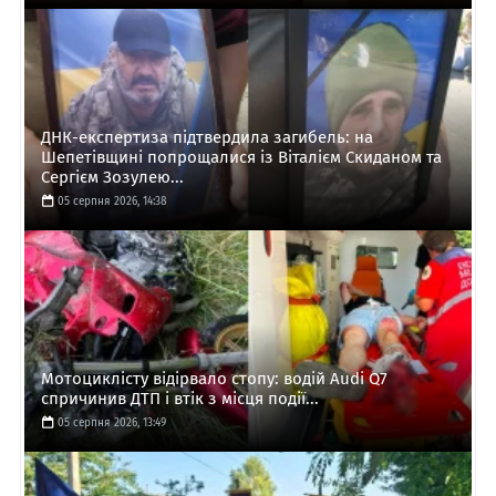
ДНК-експертиза підтвердила загибель: на
Шепетівщині попрощалися із Віталієм Скиданом та
Сергієм Зозулею...
05 серпня 2026, 14:38
Мотоциклісту відірвало стопу: водій Audi Q7
спричинив ДТП і втік з місця події...
05 серпня 2026, 13:49