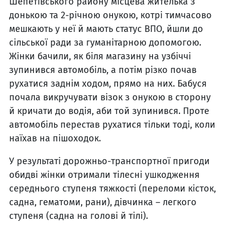
Шепетівського району місцева жителька з
донькою та 2-річною онукою, котрі тимчасово
мешкають у неї й мають статус ВПО, йшли до
сільської ради за гуманітарною допомогою.
Жінки бачили, як біля магазину на узбіччі
зупинився автомобіль, а потім різко почав
рухатися заднім ходом, прямо на них. Бабуся
почала викручувати візок з онукою в сторону
й кричати до водія, аби той зупинився. Проте
автомобіль перестав рухатися тільки тоді, коли
наїхав на пішоходок.
У результаті дорожньо-транспортної пригоди
обидві жінки отримали тілесні ушкодження
середнього ступеня тяжкості (переломи кісток,
садна, гематоми, рани), дівчинка – легкого
ступеня (садна на голові й тілі).