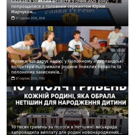
Вважався зниклим безвісти з січня 2025 року:
попрощалися з головним сержантом Юрієм
Марчуком...
07 серпня 2026, 20:41
Музика, що дарує надію: у Полонному нідерландські
волонтери підтримали родини зниклих безвісти та
полонених захисників...
07 серпня 2026, 17:54
10 тисяч гривень за пологи в Нетішині: міськрада
запровадила виплату для родин новонароджених...