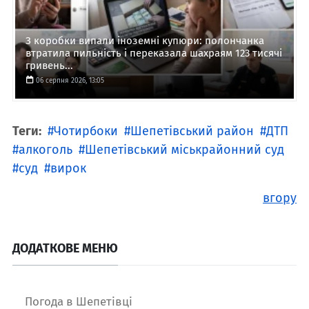
З коробки випали іноземні купюри: полончанка
втратила пильність і переказала шахраям 123 тисячі
гривень...
06 серпня 2026, 13:05
Теги:
Чотирбоки
Шепетівський район
ДТП
алкоголь
Шепетівський міськрайонний суд
суд
вирок
вгору
ДОДАТКОВЕ МЕНЮ
Погода в Шепетівці