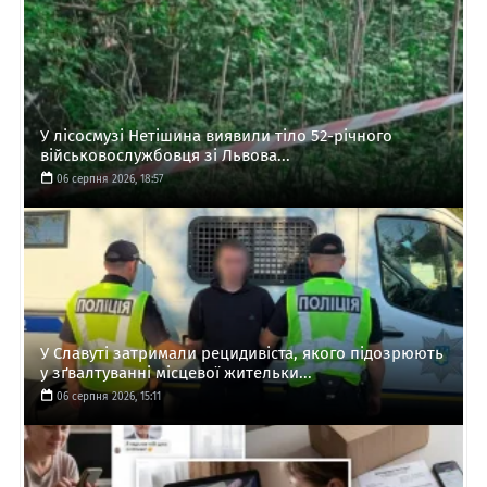
У лісосмузі Нетішина виявили тіло 52-річного
військовослужбовця зі Львова...
06 серпня 2026, 18:57
У Славуті затримали рецидивіста, якого підозрюють
у зґвалтуванні місцевої жительки...
06 серпня 2026, 15:11