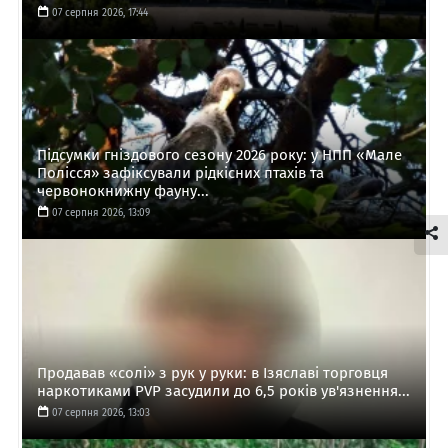
07 серпня 2026, 17:44
Підсумки гніздового сезону 2026 року: у НПП «Мале
Полісся» зафіксували рідкісних птахів та
червонокнижну фауну...
07 серпня 2026, 13:09
Продавав «солі» з рук у руки: в Ізяславі торговця
наркотиками PVP засудили до 6,5 років ув'язнення...
07 серпня 2026, 13:03