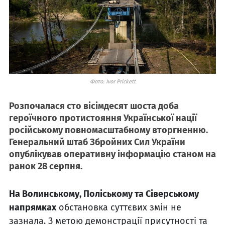
Фото: Ivor Prickett
Розпочалася сто вісімдесят шоста доба
героїчного протистояння Української нації
російському повномасштабному вторгненню.
Генеральний штаб Збройних Сил України
опублікував оперативну інформацію станом на
ранок 28 серпня.
На Волинському, Поліському та Сіверському
напрямках
обстановка суттєвих змін не
зазнала. З метою демонстрації присутності та