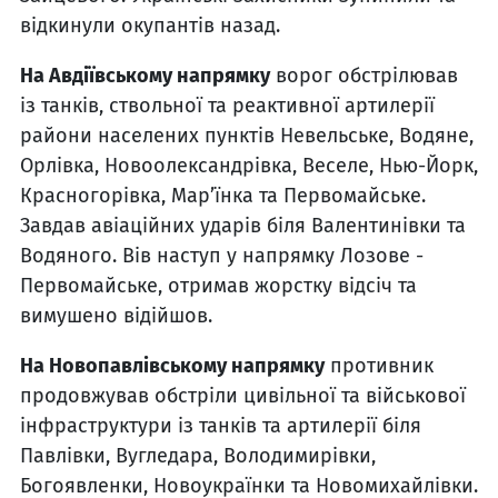
відкинули окупантів назад.
На Авдіївському напрямку
ворог обстрілював
із танків, ствольної та реактивної артилерії
райони населених пунктів Невельське, Водяне,
Орлівка, Новоолександрівка, Веселе, Нью-Йорк,
Красногорівка, Мар’їнка та Первомайське.
Завдав авіаційних ударів біля Валентинівки та
Водяного. Вів наступ у напрямку Лозове -
Первомайське, отримав жорстку відсіч та
вимушено відійшов.
На Новопавлівському напрямку
противник
продовжував обстріли цивільної та військової
інфраструктури із танків та артилерії біля
Павлівки, Вугледара, Володимирівки,
Богоявленки, Новоукраїнки та Новомихайлівки.