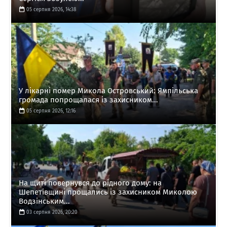
05 серпня 2026, 14:38
У лікарні помер Микола Островський: Ямпільська
громада попрощалася із захисником...
05 серпня 2026, 12:16
На щиті повернувся до рідного дому: на
Шепетівщині прощались із захисником Миколою
Водзінським...
03 серпня 2026, 20:20