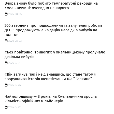
Вчора знову було побито температурні рекорди на
Хмельниччині: очевидно ненадовго
2026-08-05
200 звернень про пошкодження та залучення роботів
ДСНС: продовжують ліквідацію наслідків вибухів на
полігоні
2026-08-02
«Без повітряної тривоги»: у Хмельницькому пролунало
декілька вибухів
2026-07-31
«Він загинув, так і не дізнавшись, що стане татом»:
зворушлива історія шепетівчанки Юлії Галкиної
2026-07-26
Наймолодшому — 8 років: на Хмельниччині зросла
кількість офіційних мільйонерів
2026-07-22