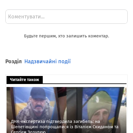
Коментувати...
Будьте першим, хто залишить коментар.
Розділ
Надзвичайні події
Читайте також
ДНК-експертиза підтвердила загибель: на
Шепетівщині попрощалися із Віталієм Скиданом та
Сергієм Зозулею...