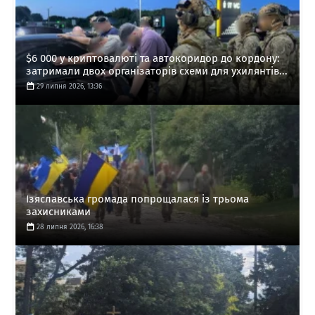
$6 000 у криптовалюті та автокоридор до кордону:
затримали двох організаторів схеми для ухилянтів...
29 липня 2026, 13:36
Ізяславська громада попрощалася із трьома
захисниками
28 липня 2026, 16:38