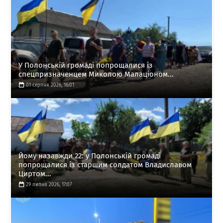
У Полонській громаді попрощалися із
спецпризначенцем Миколою Малаціоном...
01 серпня 2026, 16:01
Йому назавжди 22: у Полонській громаді
попрощалися із старшим солдатом Владиславом
Циртом...
29 липня 2026, 17:07