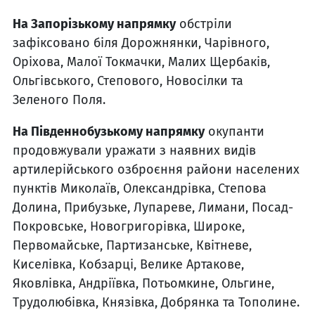
На Запорізькому напрямку
обстріли
зафіксовано біля Дорожнянки, Чарівного,
Оріхова, Малої Токмачки, Малих Щербаків,
Ольгівського, Степового, Новосілки та
Зеленого Поля.
На Південнобузькому напрямку
окупанти
продовжували уражати з наявних видів
артилерійського озброєння райони населених
пунктів Миколаїв, Олександрівка, Степова
Долина, Прибузьке, Лупареве, Лимани, Посад-
Покровське, Новогригорівка, Широке,
Первомайське, Партизанське, Квітневе,
Киселівка, Кобзарці, Велике Артакове,
Яковлівка, Андріївка, Потьомкине, Ольгине,
Трудолюбівка, Князівка, Добрянка та Тополине.