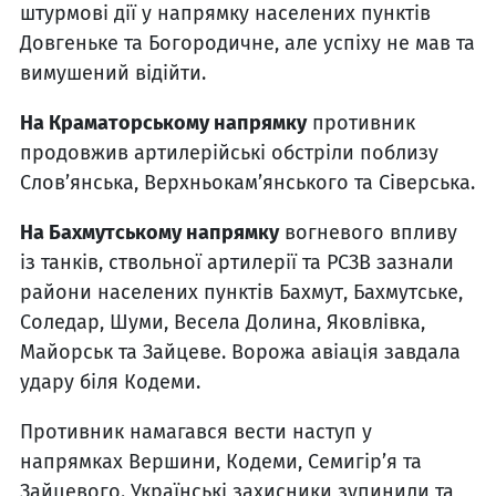
штурмові дії у напрямку населених пунктів
Довгеньке та Богородичне, але успіху не мав та
вимушений відійти.
На Краматорському напрямку
противник
продовжив артилерійські обстріли поблизу
Словʼянська, Верхньокам’янського та Сіверська.
На Бахмутському напрямку
вогневого впливу
із танків, ствольної артилерії та РСЗВ зазнали
райони населених пунктів Бахмут, Бахмутське,
Соледар, Шуми, Весела Долина, Яковлівка,
Майорськ та Зайцеве. Ворожа авіація завдала
удару біля Кодеми.
Противник намагався вести наступ у
напрямках Вершини, Кодеми, Семигір’я та
Зайцевого. Українські захисники зупинили та