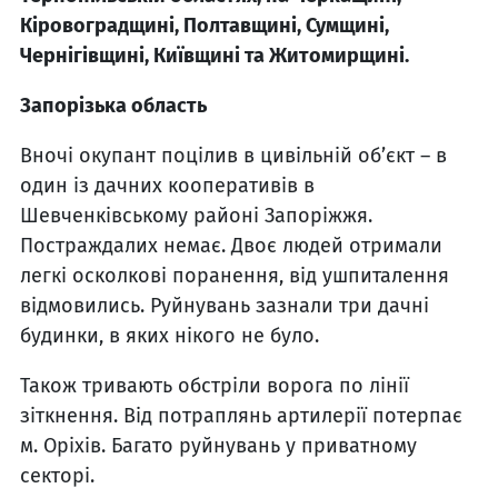
Кіровоградщині, Полтавщині, Сумщині,
Чернігівщині, Київщині та Житомирщині.
Запорізька область
Вночі окупант поцілив в цивільній об’єкт – в
один із дачних кооперативів в
Шевченківському районі Запоріжжя.
Постраждалих немає. Двоє людей отримали
легкі осколкові поранення, від ушпиталення
відмовились. Руйнувань зазнали три дачні
будинки, в яких нікого не було.
Також тривають обстріли ворога по лінії
зіткнення. Від потраплянь артилерії потерпає
м. Оріхів. Багато руйнувань у приватному
секторі.