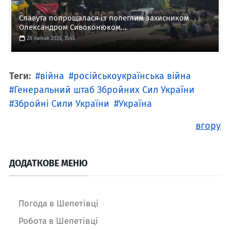
Славута попрощалася із полеглим захисником
Олександром Сивоконюком...
28 липня 2026, 15:45
Теги:
війна
російськоукраїнська війна
Генеральний штаб Збройних Сил України
Збройні Сили України
Україна
вгору
ДОДАТКОВЕ МЕНЮ
Погода в Шепетівці
Робота в Шепетівці