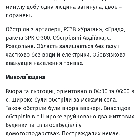
минулу добу одна людина загинула, двоє –
поранені.
Обстріли з артилерії, РСЗВ «Ураган», «Град»,
ракета ЗРК С-300. Обстріляні Авдіївка, с.
Роздольне. Область залишається без газу і
частково без води й електрики. Обов'язкова
евакуація населення триває.
Миколаївщина
Вчора та сьогодні, орієнтовно о 04:00 та 06:00 в
с. Широке були обстріли за межами села.
Також обстріли були вчора ввечері. Внаслідок
обстрілів в с.Широке зруйновано два житлових
будинки та сільгоспбудівлі у
домогосподарствах. Постраждалих немає.