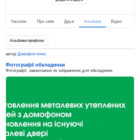
Часопис
Про себе
Друзі
Альбоми
Відео
Ауд
Альбоми профілю
автор
Домофон-плюс
Фотографії обкладинки
Фотографії, завантажені як зображення для обкладинки.