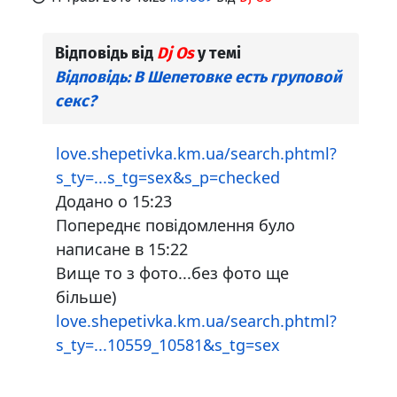
Відповідь від
Dj Os
у темі
Відповідь: В Шепетовке есть груповой
секс?
love.shepetivka.km.ua/search.phtml?
s_ty=...s_tg=sex&s_p=checked
Додано о 15:23
Попереднє повідомлення було
написане в 15:22
Вище то з фото...без фото ще
більше)
love.shepetivka.km.ua/search.phtml?
s_ty=...10559_10581&s_tg=sex