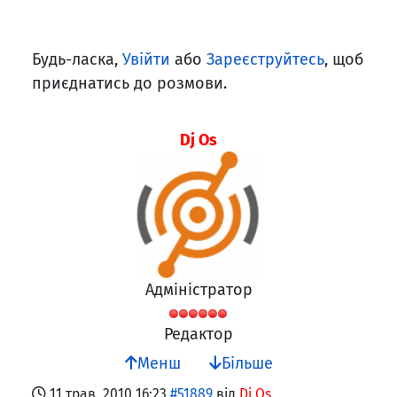
Будь-ласка,
Увійти
або
Зареєструйтесь
, щоб
приєднатись до розмови.
Dj Os
Адміністратор
Редактор
Менш
Більше
11 трав. 2010 16:23
#51889
від
Dj Os