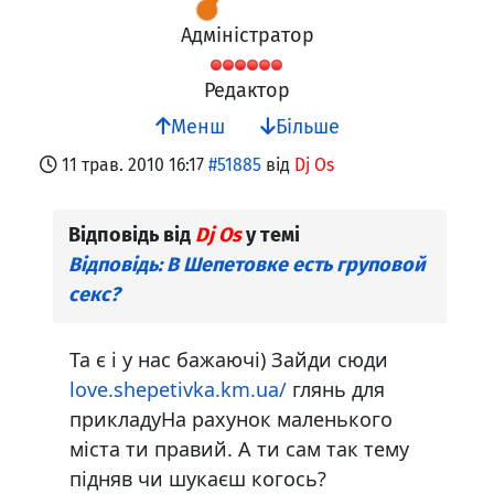
Адміністратор
Редактор
Менш
Більше
11 трав. 2010 16:17
#51885
від
Dj Os
Відповідь від
Dj Os
у темі
Відповідь: В Шепетовке есть груповой
секс?
Та є і у нас бажаючі) Зайди сюди
love.shepetivka.km.ua/
глянь для
прикладуНа рахунок маленького
міста ти правий. А ти сам так тему
підняв чи шукаєш когось?