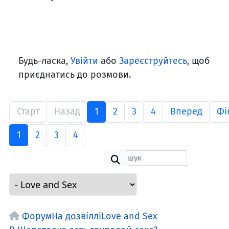
Будь-ласка,
Увійти
або
Зареєструйтесь
, щоб
приєднатись до розмови.
Старт
Назад
1
2
3
4
Вперед
Фі
1
2
3
4
Форум
На дозвіллі
Love and Sex