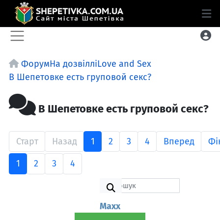
Форум
На дозвіллі
Love and Sex
В Шепетовке есть груповой секс?
В Шепетовке есть груповой секс?
Старт
Назад
1
2
3
4
Вперед
Фі
1
2
3
4
Maxx