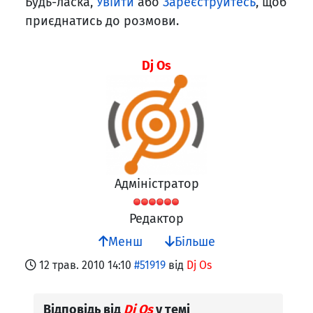
Будь-ласка,
Увійти
або
Зареєструйтесь
, щоб
приєднатись до розмови.
Dj Os
Адміністратор
Редактор
Менш
Більше
12 трав. 2010 14:10
#51919
від
Dj Os
Відповідь від
Dj Os
у темі