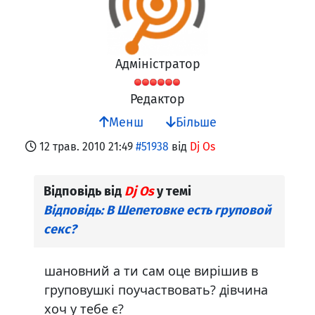
Адміністратор
Редактор
Менш
Більше
12 трав. 2010 21:49
#51938
від
Dj Os
Відповідь від
Dj Os
у темі
Відповідь: В Шепетовке есть груповой
секс?
шановний а ти сам оце вирішив в
груповушкі поучаствовать? дівчина
хоч у тебе є?