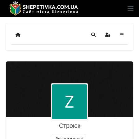
Додому
Пошук
Sign In
Строюк
Додати в друзі