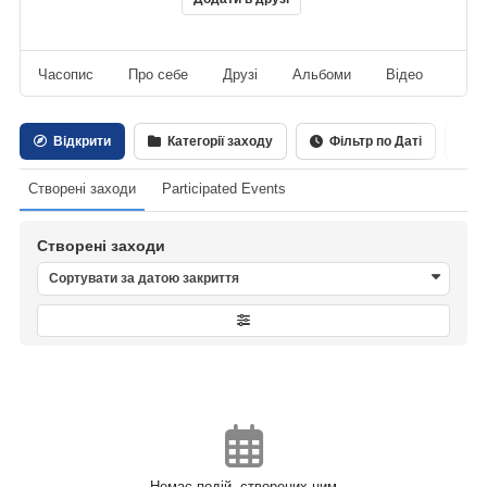
Часопис
Про себе
Друзі
Альбоми
Відео
Ауд
Відкрити
Категорії заходу
Фільтр по Даті
К
Створені заходи
Participated Events
Створені заходи
Сортувати за датою закриття
Немає подій, створених цим