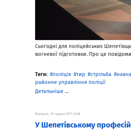
Сьогодні для поліцейських Шепетівщи
вогневої підготовки. Про це повідом
Теги:
поліція
тир
стрільба
навч
районне управління поліції
Детальніше ...
Вівторок, 19 грудня 2017 23:08
У Шепетівському професійн