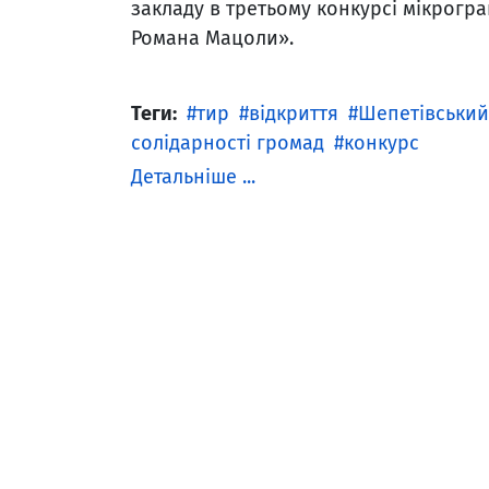
закладу в третьому конкурсі мікрогран
Романа Мацоли».
Теги:
тир
відкриття
Шепетівський
солідарності громад
конкурс
Детальніше ...