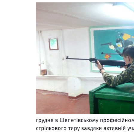
грудня в Шепетівському професійному
стрілкового тиру завдяки активній уч