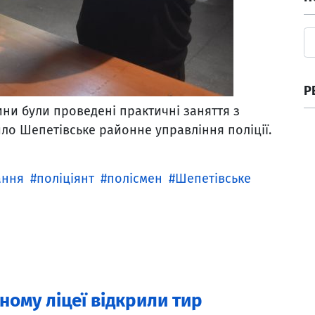
Р
ни були проведені практичні заняття з
ило Шепетівське районне управління поліції.
ання
поліціянт
полісмен
Шепетівське
ому ліцеї відкрили тир