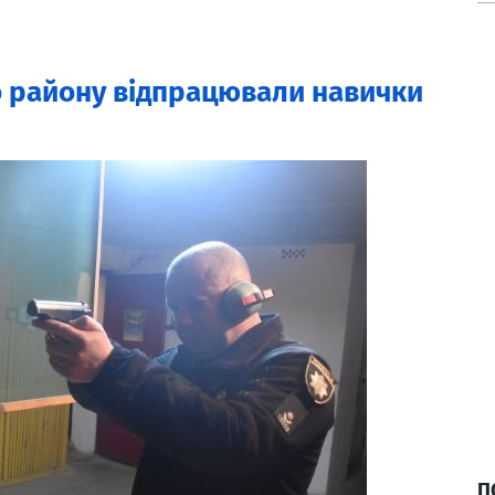
о району відпрацювали навички
П