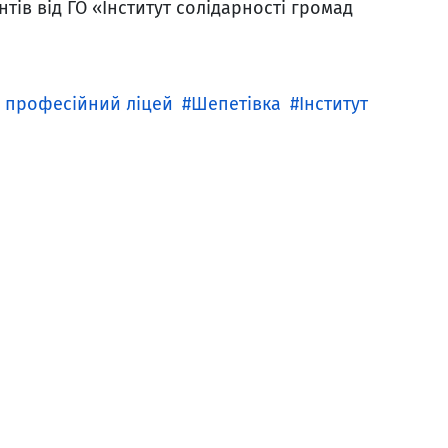
тів від ГО «Інститут солідарності громад
 професійний ліцей
Шепетівка
Інститут