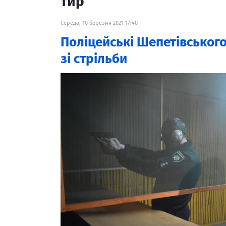
тир
Середа, 10 березня 2021 17:40
Поліцейські Шепетівськог
зі стрільби