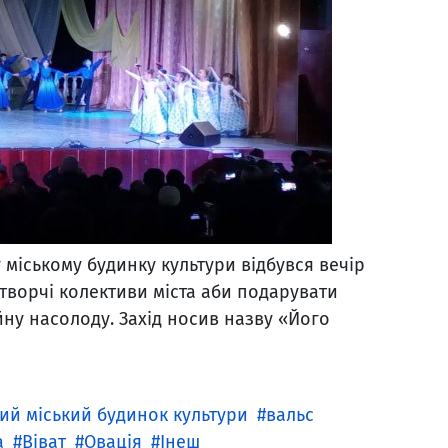
 міському будинку культури відбувся вечір
і творчі колективи міста аби подарувати
йну насолоду. Захід носив назву «Його
ий міський будинок культури
вальс
а
Віват
Овація
Інеш