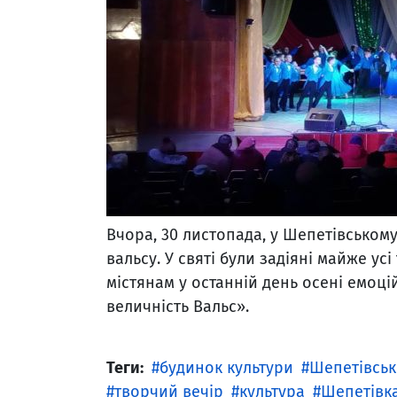
Вчора, 30 листопада, у Шепетівському
вальсу. У святі були задіяні майже ус
містянам у останній день осені емоці
величність Вальс».
Теги:
будинок культури
Шепетівськ
творчий вечір
культура
Шепетівк