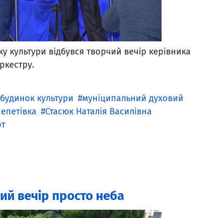
нку культури відбувся творчий вечір керівника
ркестру.
будинок культури
муніципальний духовий
епетівка
Стасюк Наталія Василівна
рт
чий вечір просто неба