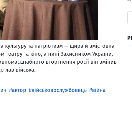
Р
ла культуру та патріотизм — щира й змістовна
м театру та кіно, а нині Захисником України,
повномасштабного вторгнення росії він змінив
о лав війська.
вич
актор
військовослужбовець
війна