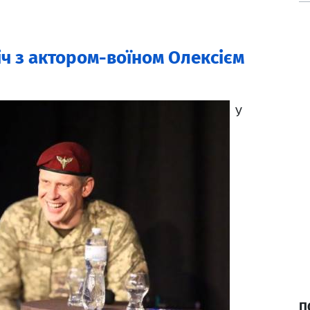
іч з актором-воїном Олексієм
У
П