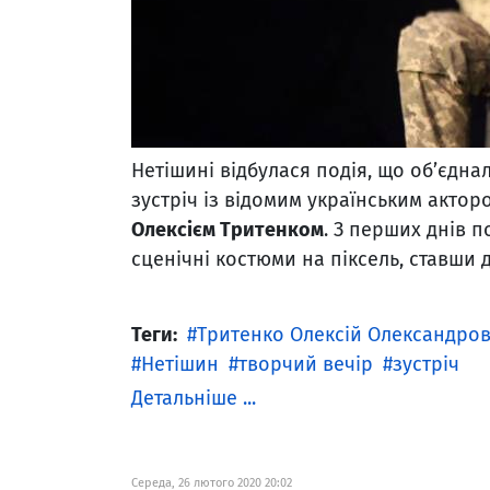
Нетішині відбулася подія, що об’єдна
зустріч із відомим українським акторо
Олексієм Тритенком
. З перших днів 
сценічні костюми на піксель, ставши д
Теги:
Тритенко Олексій Олександро
Нетішин
творчий вечір
зустріч
Детальніше ...
Середа, 26 лютого 2020 20:02