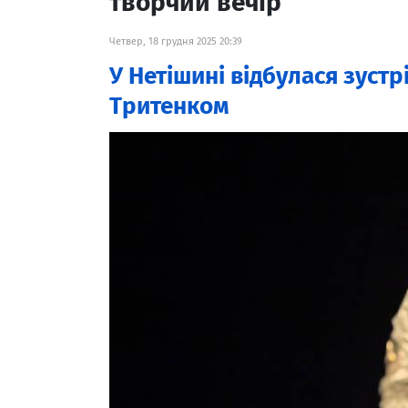
творчий вечір
Четвер, 18 грудня 2025 20:39
У Нетішині відбулася зустр
Тритенком