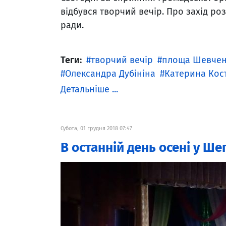
відбувся творчий вечір. Про захід ро
ради.
Теги:
творчий вечір
площа Шевчен
Олександра Дубініна
Катерина Кос
Детальніше ...
Субота, 01 грудня 2018 07:47
В останній день осені у Ше