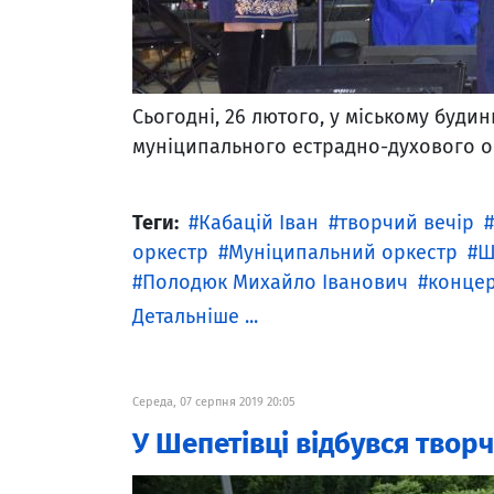
Сьогодні, 26 лютого, у міському буди
муніципального естрадно-духового о
Теги:
Кабацій Іван
творчий вечір
оркестр
Муніципальний оркестр
Ш
Полодюк Михайло Іванович
конце
Детальніше ...
Середа, 07 серпня 2019 20:05
У Шепетівці відбувся твор