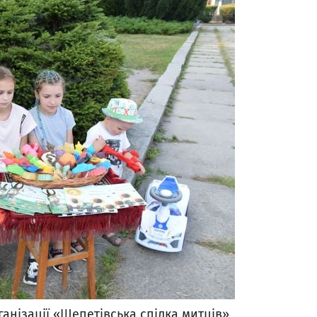
анізації «Шепетівська спілка митців»