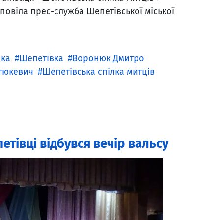
зповіла прес-служба Шепетівської міської
ка
Шепетівка
Воронюк Дмитро
тюкевич
Шепетівська спілка митців
петівці відбувся вечір вальсу