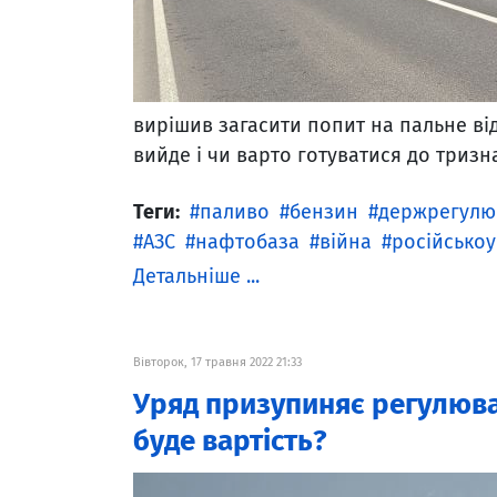
вирішив загасити попит на пальне в
вийде і чи варто готуватися до тризн
Теги:
паливо
бензин
держрегулю
АЗС
нафтобаза
війна
російськоу
Детальніше ...
Вівторок, 17 травня 2022 21:33
Уряд призупиняє регулюван
буде вартість?