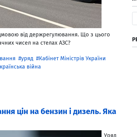
ідмовою від держрегулювання. Що з цього
Р
ачних чисел на стелах АЗС?
вання
уряд
Кабінет Міністрів України
країнська війна
ня цін на бензин і дизель. Яка
Уряд