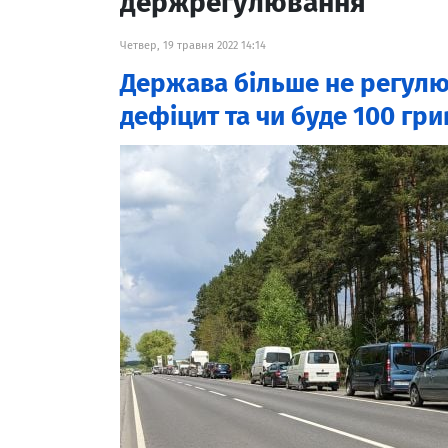
держрегулювання
Четвер, 19 травня 2022 14:14
Держава більше не регулює
дефіцит та чи буде 100 гри