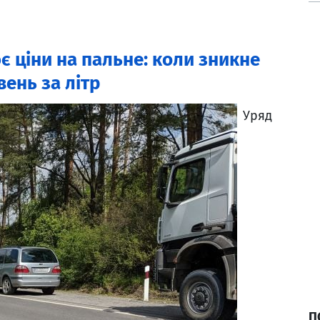
 ціни на пальне: коли зникне
вень за літр
Уряд
П