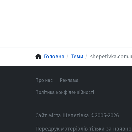
Головна
Теми
shepetivka.com.
Про нас
Реклама
Політика конфіденційності
Сайт міста Шепетівка ©2005-2026
Передрук матеріалів тільки за наявно