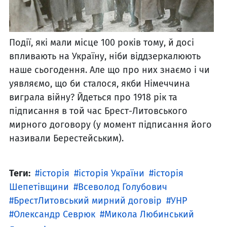
Події, які мали місце 100 років тому, й досі
впливають на Україну, ніби віддзеркалюють
наше сьогодення. Але що про них знаємо і чи
уявляємо, що би сталося, якби Німеччина
виграла війну? Йдеться про 1918 рік та
підписання в той час Брест-Литовського
мирного договору (у момент підписання його
називали Берестейським).
Теги:
історія
історія України
історія
Шепетівщини
Всеволод Голубович
БрестЛитовський мирний договір
УНР
Олександр Севрюк
Микола Любинський