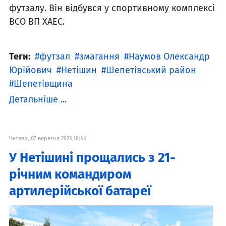
футзалу. Він відбувся у спортивному комплексі
ВСО ВП ХАЕС.
Теги:
футзал
змагання
Наумов Олександр
Юрійович
Нетішин
Шепетівський район
Шепетівщина
Детальніше ...
Четвер, 07 вересня 2023 18:46
У Нетішині прощались з 21-
річним командиром
артилерійської батареї