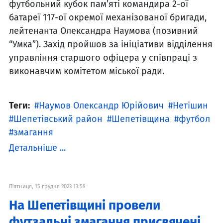
футбольний кубок пам’яті командира 2-ої
батареї 117-ої окремої механізованої бригади,
лейтенанта Олександра Наумова (позивний
“Умка”). Захід пройшов за ініціативи відділення
управління старшого офіцера у співпраці з
виконавчим комітетом міської ради.
Теги:
Наумов Олександр Юрійович
Нетішин
Шепетівський район
Шепетівщина
футбол
змагання
Детальніше ...
П'ятниця, 15 грудня 2023 13:59
На Шепетівщині провели
футзальні змагання присвячені