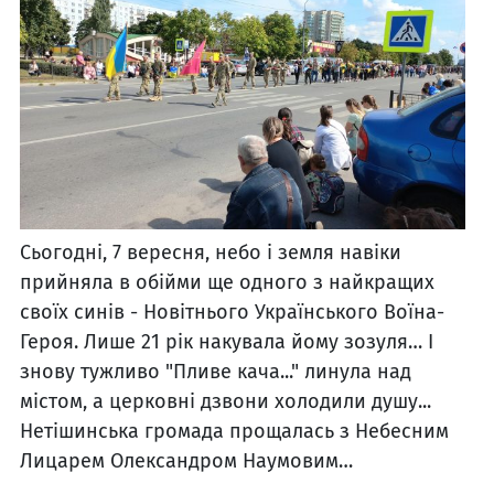
Сьогодні, 7 вересня, небо і земля навіки
прийняла в обійми ще одного з найкращих
своїх синів - Новітнього Українського Воїна-
Героя. Лише 21 рік накувала йому зозуля… І
знову тужливо "Пливе кача..." линула над
містом, а церковні дзвони холодили душу...
Нетішинська громада прощалась з Небесним
Лицарем Олександром Наумовим…