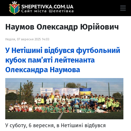
Наумов Олександр Юрійович
Неділя, 07 вересня 2025 14:03
У Нетішині відбувся футбольний
кубок пам’яті лейтенанта
Олександра Наумова
У суботу, 6 вересня, в Нетішині відбувся