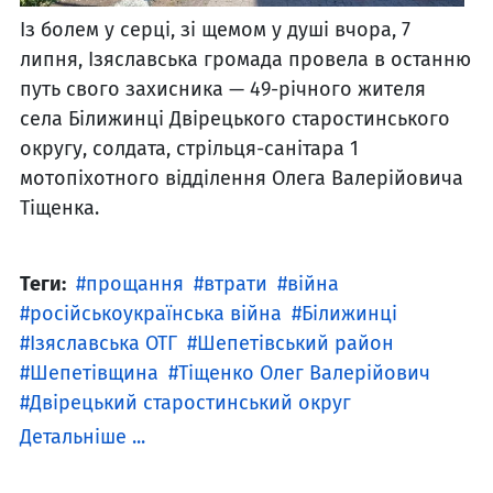
Із болем у серці, зі щемом у душі вчора, 7
липня, Ізяславська громада провела в останню
путь свого захисника — 49-річного жителя
села Білижинці Двірецького старостинського
округу, солдата, стрільця-санітара 1
мотопіхотного відділення Олега Валерійовича
Тіщенка.
Теги:
прощання
втрати
війна
російськоукраїнська війна
Білижинці
Ізяславська ОТГ
Шепетівський район
Шепетівщина
Тіщенко Олег Валерійович
Двірецький старостинський округ
Детальніше ...