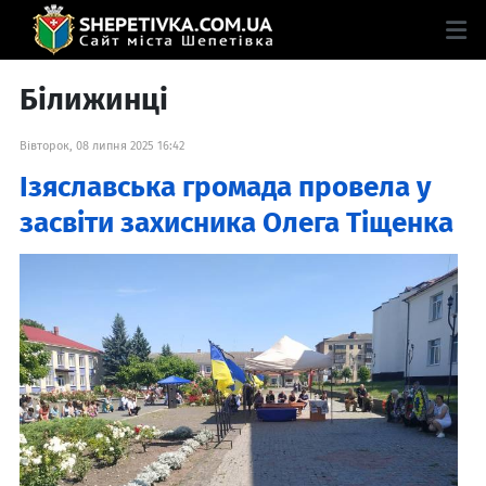
Білижинці
Вівторок, 08 липня 2025 16:42
Ізяславська громада провела у
засвіти захисника Олега Тіщенка