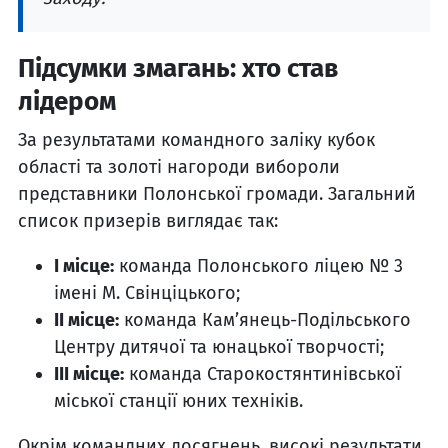
Підсумки змагань: хто став
лідером
За результатами командного заліку кубок
області та золоті нагороди вибороли
представники Полонської громади. Загальний
список призерів виглядає так:
I місце:
команда Полонського ліцею № 3
імені М. Свінціцького;
II місце:
команда Кам’янець-Подільського
Центру дитячої та юнацької творчості;
III місце:
команда Старокостянтинівської
міської станції юних техніків.
Окрім командних досягнень, високі результати