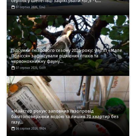
серпня у Шепетівці зафіксували +37,5 °C...
07 серпня 2026, 13:43
Підсумки гніздового сезону 2026 року: у НПП «Мале
Полісся» зафіксували рідкісних птахів та
червонокнижну фауну...
07 серпня 2026, 13:09
«Майстер року»: заповнив газопровід
багатоповерхівки водою та лишив 70 квартир без
газу...
06 серпня 2026, 19:04