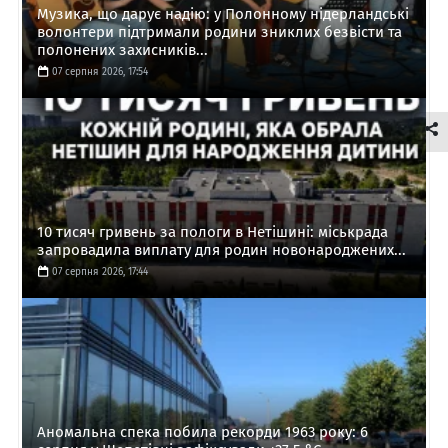
Музика, що дарує надію: у Полонному нідерландські
волонтери підтримали родини зниклих безвісти та
полонених захисників...
07 серпня 2026, 17:54
10 тисяч гривень за пологи в Нетішині: міськрада
запровадила виплату для родин новонароджених...
07 серпня 2026, 17:44
Аномальна спека побила рекорди 1963 року: 6