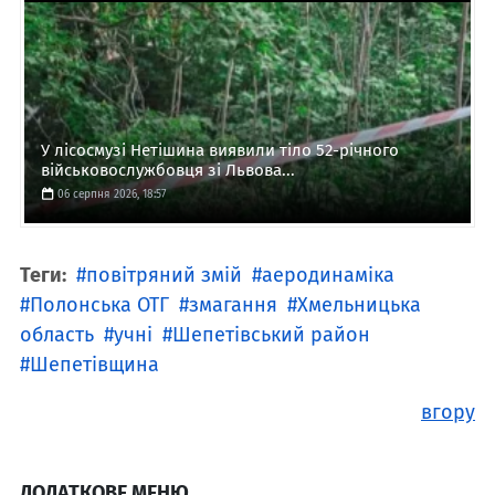
У лісосмузі Нетішина виявили тіло 52-річного
військовослужбовця зі Львова...
06 серпня 2026, 18:57
Теги:
повітряний змій
аеродинаміка
Полонська ОТГ
змагання
Хмельницька
область
учні
Шепетівський район
Шепетівщина
вгору
ДОДАТКОВЕ МЕНЮ