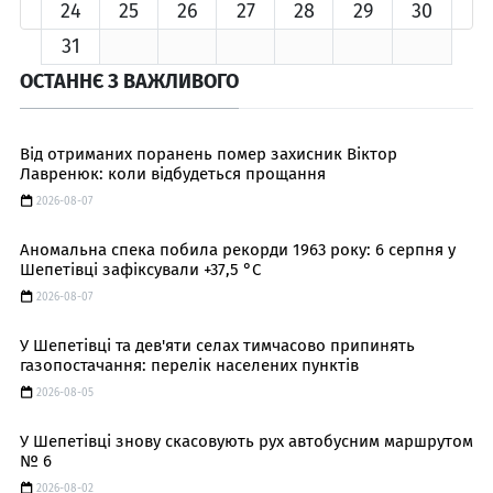
24
25
26
27
28
29
30
31
ОСТАННЄ З ВАЖЛИВОГО
Від отриманих поранень помер захисник Віктор
Лавренюк: коли відбудеться прощання
2026-08-07
Аномальна спека побила рекорди 1963 року: 6 серпня у
Шепетівці зафіксували +37,5 °C
2026-08-07
У Шепетівці та дев'яти селах тимчасово припинять
газопостачання: перелік населених пунктів
2026-08-05
У Шепетівці знову скасовують рух автобусним маршрутом
№ 6
2026-08-02