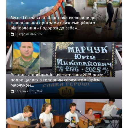
Музеї Ізяслава та Шепетівки включили до
Національної програми психоемоційного
відновлення «Подорож до себе»...
08 серпня 2026, 17:17
Вважався зниклим безвісти з січня 2025 року:
попрощалися з головним сержантом Юрієм
Марчуком...
07 серпня 2026, 20:41