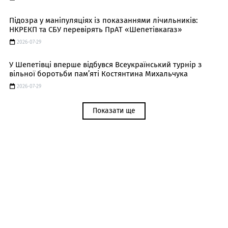
Підозра у маніпуляціях із показаннями лічильників:
НКРЕКП та СБУ перевірять ПрАТ «Шепетівкагаз»
2026-07-29
У Шепетівці вперше відбувся Всеукраїнський турнір з
вільної боротьби пам’яті Костянтина Михальчука
2026-07-29
Показати ще