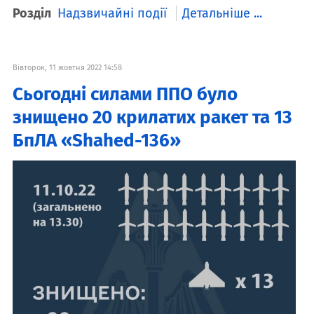
Розділ
Надзвичайні події
Детальніше ...
Вівторок, 11 жовтня 2022 14:58
Сьогодні силами ППО було
знищено 20 крилатих ракет та 13
БпЛА «Shahed-136»