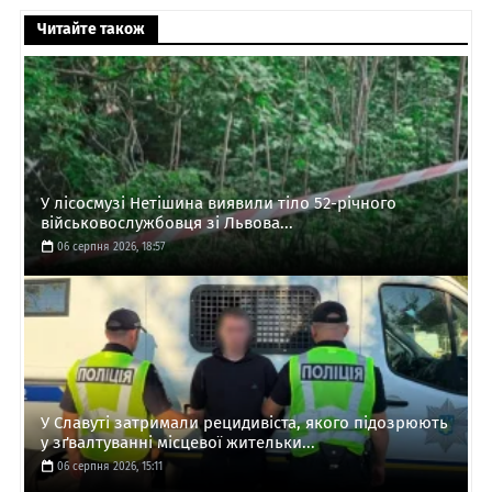
Читайте також
У лісосмузі Нетішина виявили тіло 52-річного
військовослужбовця зі Львова...
06 серпня 2026, 18:57
У Славуті затримали рецидивіста, якого підозрюють
у зґвалтуванні місцевої жительки...
06 серпня 2026, 15:11