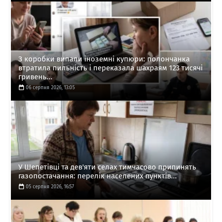
З коробки випали іноземні купюри: полончанка
втратила пильність і переказала шахраям 123 тисячі
гривень...
06 серпня 2026, 13:05
У Шепетівці та дев'яти селах тимчасово припинять
газопостачання: перелік населених пунктів...
05 серпня 2026, 16:57