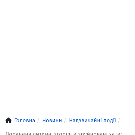
Головна
Новини
Надзвичайні події
Поранена дитина, згорілі й зруйновані хати: