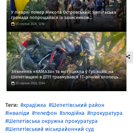
У лікарні помер Микола Островський: Ямпільська
громада попрощалася із захисником...
05 серпня 2026, 12:16
Зіткнення «КАМАЗа» та мотоцикла у Гулівцях: на
Шепетівщині в ДТП травмувався 17-річний хлопець...
05 серпня 2026, 12:04
Теги:
крадіжка
Шепетівський район
інваліди
телефон
злодійка
прокуратура
Шепетівська окружна прокуратура
Шепетівський міськрайонний суд