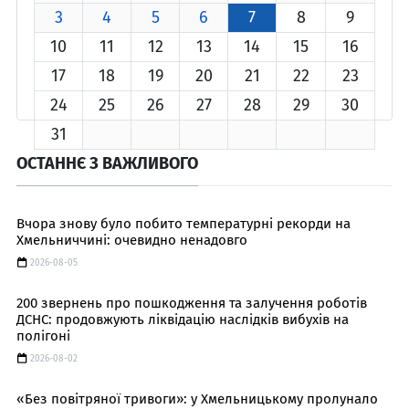
3
4
5
6
7
8
9
10
11
12
13
14
15
16
17
18
19
20
21
22
23
24
25
26
27
28
29
30
31
ОСТАННЄ З ВАЖЛИВОГО
Вчора знову було побито температурні рекорди на
Хмельниччині: очевидно ненадовго
2026-08-05
200 звернень про пошкодження та залучення роботів
ДСНС: продовжують ліквідацію наслідків вибухів на
полігоні
2026-08-02
«Без повітряної тривоги»: у Хмельницькому пролунало