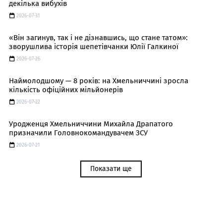
декілька вибухів
2026-07-31
«Він загинув, так і не дізнавшись, що стане татом»:
зворушлива історія шепетівчанки Юлії Галкиної
2026-07-26
Наймолодшому — 8 років: на Хмельниччині зросла
кількість офіційних мільйонерів
2026-07-22
Уродженця Хмельниччини Михайла Драпатого
призначили Головнокомандувачем ЗСУ
2026-07-21
Показати ще