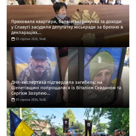
Приховала квартири, банківські рахунки та доходи:
у Славуті засудили депутатку міськради за брехню в
деклараціях...
05 серпня 2026, 14:48
ДНК-експертиза підтвердила загибель: на
Шепетівщині попрощалися із Віталієм Скиданом та
Сергієм Зозулею...
05 серпня 2026, 14:38