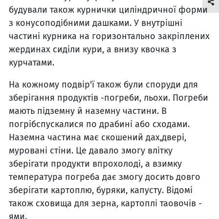
будували також курнички циліндричної форми
з конусоподібними дашками. У внутрішні
частині курника на горизонтально закріплених
жердинах сиділи кури, а внизу квочка з
курчатами.
На кожному подвір'ї також були споруди для
зберігання продуктів -погреби, льохи. Погреби
мають підземну й наземну частини. В
погрібспускалися по драбині або сходами.
Наземна частина має скошений дах,двері,
муровані стіни. Це давало змогу влітку
зберігати продукти впрохолоді, а взимку
температура погреба дає змогу досить довго
зберігати картоплю, буряки, капусту. Відомі
також сховища для зерна, картоплі таовочів -
ями.