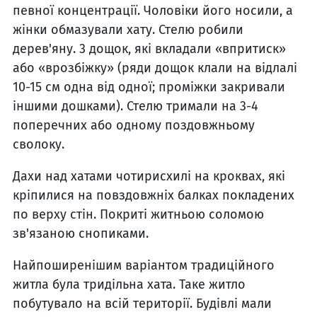
певної концентрації. Чоловіки його носили, а
жінки обмазували хату. Стелю робили
дерев'яну. 3 дощок, які вкладали «впритиск»
або «врозбіжку» (ряди дощок клали на відлалі
10-15 см одна від одної; проміжки закривали
іншими дошками). Стелю тримали на 3-4
поперечних або одному поздовжньому
сволоку.
Дахи над хатами чотирисхилі на кроквах, які
кріпилися на повздовжніх балках покладених
по верху стін. Покриті житньою соломою
зв'язаною снопиками.
Найпоширенішим варіантом традиційного
житла була тридільна хата. Таке житло
побутувало на всій території. Будівлі мали