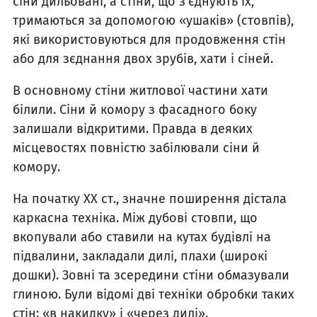
сіни дильовані, а стіни, що з'єднують їх,
тримаються за допомогою «ушаків» (стовпів),
які використовуються для продовження стін
або для зєднання двох зрубів, хати і сіней.
В основному стіни житлової частини хати
білили. Сіни й комору з фасадного боку
залишали відкритими. Правда в деяких
місцевостях повністю забілювали сіни й
комору.
На початку ХХ ст., значне поширення дістала
каркасна техніка. Між дубові стовпи, що
вкопували або ставили на кутах будівлі на
підвалини, закладали дилі, плахи (широкі
дошки). Зовні та зсередини стіни обмазували
глиною. Були відомі дві техніки обробки таких
стін: «в накидку» і «через дилі».