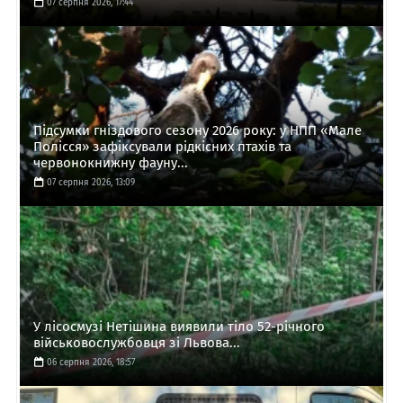
07 серпня 2026, 17:44
Підсумки гніздового сезону 2026 року: у НПП «Мале
Полісся» зафіксували рідкісних птахів та
червонокнижну фауну...
07 серпня 2026, 13:09
У лісосмузі Нетішина виявили тіло 52-річного
військовослужбовця зі Львова...
06 серпня 2026, 18:57