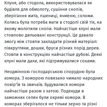
Клуня, або стодола, використовувалася як
будівля для обмолоту, сушіння снопів,
зберігання жита, пшениці, ячменю, соломи.
Колись була потреба мати в стодолі свій тік, на
якому молотили снопи. Найчастіше клуні мали
стовпово дильовані конструкціі. Це давало
змогу між стовпи закладати різний матеріал:
півкругляки, дошки, бруси різних порід дерев.
Стовпи в конструкціях найчастіше дубові. Деякі
клуні мали дахи, які підтримувалися сохами.
Неодмінною господарською спорудою була
комора. З коморою повязано чимало народних
повір'їв та звичаїв. Будувалися комори
найчастіше разом з хатою. Подекуди в
заможних селян були окремі комори. В
коморах зберігалося не тільки зерно та різні