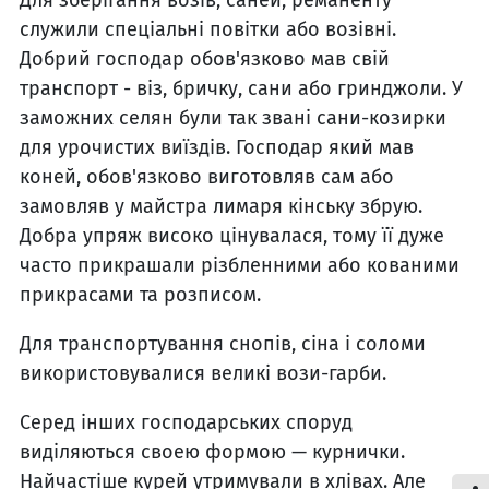
служили спеціальні повітки або возівні.
Добрий господар обов'язково мав свій
транспорт - віз, бричку, сани або гринджоли. У
заможних селян були так звані сани-козирки
для урочистих виїздів. Господар який мав
коней, обов'язково виготовляв сам або
замовляв у майстра лимаря кінську збрую.
Добра упряж високо цінувалася, тому її дуже
часто прикрашали різбленними або кованими
прикрасами та розписом.
Для транспортування снопів, сіна і соломи
використовувалися великі вози-гарби.
Серед інших господарських споруд
виділяються своею формою — курнички.
Найчастіше курей утримували в хлівах. Але