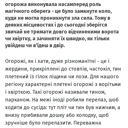
огорожа виконувала насамперед роль
магічного оберега - це було замкнуте коло,
куди не могла проникнути зла сила. Тому в
деяких місцевостях і до сьогодні зберігся
звичай не тримати довго відчиненими ворота
чи хвіртку, а зачиняти їх швидко, як тільки
увійдеш чи в'їдеш в двір.
Огорожі, як і хати, дуже різноманітні - це і
жердини, прикріплені до стовпів, частокіл, тин
плетений із гілок ліщини чи лози. Для нашого
регіону характерні плетені огорожі з ворітьми
і хвірткою. Такі огорожі називали тином,
парканом. На межі іноді робили перелаз, шоб
ходити до сусіда: тут пліт чи тин був нижчим, а
внизу прибивали дошку або колодку, щоб
зручніше було перелазити. Переважна