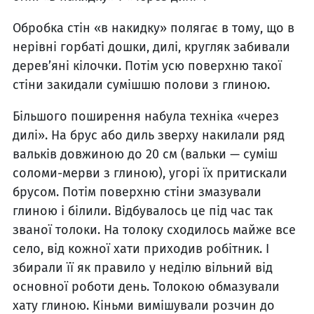
Обробка стін «в накидку» полягає в тому, що в
нерівні горбаті дошки, дилі, кругляк забивали
дерев’яні кілочки. Потім усю поверхню такої
стіни закидали сумішшю полови з глиною.
Більшого поширення набула техніка «через
дилі». На брус або диль зверху накилали ряд
вальків довжиною до 20 см (вальки — суміш
соломи-мерви з глиною), угорі їх притискали
брусом. Потім поверхню стіни змазували
глиною і білили. Відбувалось це під час так
званої толоки. На толоку сходилось майже все
село, від кожної хати приходив робітник. І
збирали її як правило у неділю вільний від
основної роботи день. Толокою обмазували
хату глиною. Кіньми вимішували розчин до