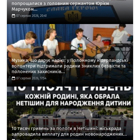
попрощалися з головним сержантом Юрієм
Марчуком...
07 серпня 2026, 20:41
Музика, що дарує надію: у Полонному нідерландські
волонтери підтримали родини зниклих безвісти та
полонених захисників...
07 серпня 2026, 17:54
10 тисяч гривень за пологи в Нетішині: міськрада
запровадила виплату для родин новонароджених...