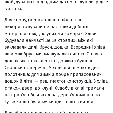
щобудувались під одним дахом з клунею, рідше
з хатою.
Для спорудження хлівів найчастіше
використовували не настільки добірні
матеріали, ніж, у клунях чи коморах. Хліви
будували найчастіше «в стовпи», між які
закладали дилі, бруси, дошки. Всередині хліва
шви між брусами змащували глиною. Стеля з
дощок, які покладені по довжині будівлі.
Сволоки поперечні. У хліві двері мають два
полотнища: для зими з добре припасованих
дощок й літні — решітчастої конструкції. З хліва
є також двері до клуні. Худобу в хліві тримали
на прив'язі біля ясел на дерев'яному настилі.
Тут же хліві були кучки для телят, свиней.
Для зберігання возів, саней, реманенту