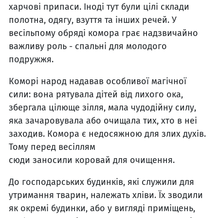
харчові припаси. Іноді тут були цілі склади
полотна, одягу, взуття та інших речей. У
весільпому обряді комора грає надзвичайно
важливу роль - спальні для молодого
подружжя.
Коморі народ надавав особливої магічної
сили: вона рятувала дітей від лихого ока,
збергала цілюще зілля, мала чудодійну силу,
яка зачаровувала або очищала тих, хто в неі
заходив. Комора є недосяжною для злих духів.
Тому перед весіллям
сюди заносили коровай для очищення.
До господарських будинків, які служили для
утримання тварин, належать хліви. Їх зводили
як окремі будинки, або у вигляді приміщень,