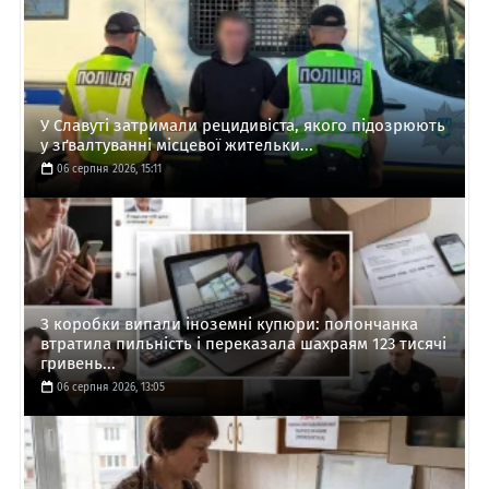
У Славуті затримали рецидивіста, якого підозрюють
у зґвалтуванні місцевої жительки...
06 серпня 2026, 15:11
З коробки випали іноземні купюри: полончанка
втратила пильність і переказала шахраям 123 тисячі
гривень...
06 серпня 2026, 13:05