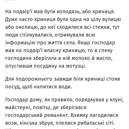
На подвір'ї мав бути колодязь, або криниця.
Дуже часто криниця була одна на цілу вулицю
або околицю, до неї сходилися всі стежки, тут
люди спілкувалися, отримували всю
інформацію про життя села. Якщо господар
мав на подвір'ї власну криницю, то в спеку
господиня зберігала в ній молоко й масло,
опустивши посудину на мотузці.
Для подорожнього завжди біля криниці стояв
посуд, щоб напитися води.
Господар дому, як правило, порядкував у клуні,
майстерні, повітці, де зберігався
господарський реманент. Взимку лагодилися
вози, кінська збруя, плелися рибальські сіті.