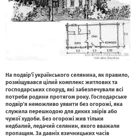
На подвір'ї українського селянина, як правило,
розміщувався цілий комплекс житлових та
господарських споруд, які забезпечували всі
потреби родини протягом року. Господарське
подвір'я неможливо уявити без огорожі, яка
служила перешкодою для диких звірів або
чужої худоби. Без огорожі жив тільки
недбалий, ледачий селянин, якого вважали
пропащим. За давніх язичницьких часів