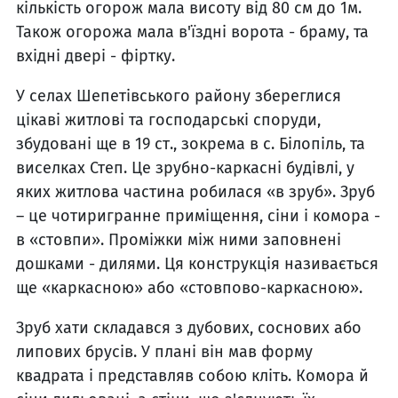
кількість огорож мала висоту від 80 см до 1м.
Також огорожа мала в'їздні ворота - браму, та
вхідні двері - фіртку.
У селах Шепетівського району збереглися
цікаві житлові та господарські споруди,
збудовані ще в 19 ст., зокрема в с. Білопіль, та
виселках Степ. Це зрубно-каркасні будівлі, у
яких житлова частина робилася «в зруб». Зруб
– це чотиригранне приміщення, сіни і комора -
в «стовпи». Проміжки між ними заповнені
дошками - дилями. Ця конструкція називається
ще «каркасною» або «стовпово-каркасною».
Зруб хати складався з дубових, соснових або
липових брусів. У плані він мав форму
квадрата і представляв собою кліть. Комора й