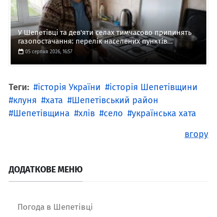
У Шепетівці та дев'яти селах тимчасово припинять
газопостачання: перелік населених пунктів...
05 серпня 2026, 16:57
Теги:
історія України
історія Шепетівщини
клуня
хата
Шепетівський район
Шепетівщина
хлів
село
українська хата
вгору
ДОДАТКОВЕ МЕНЮ
Погода в Шепетівці