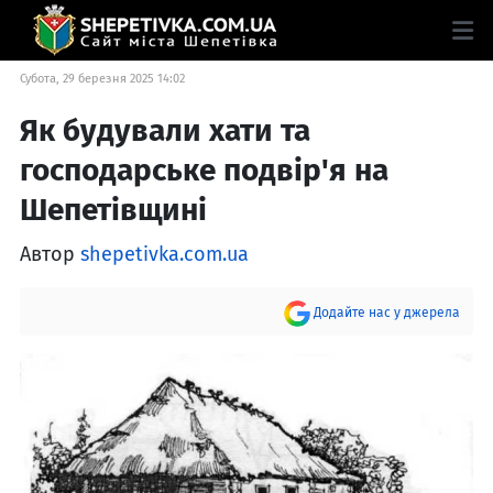
Субота, 29 березня 2025 14:02
Як будували хати та
господарське подвір'я на
Шепетівщині
Автор
shepetivka.com.ua
Додайте нас у джерела