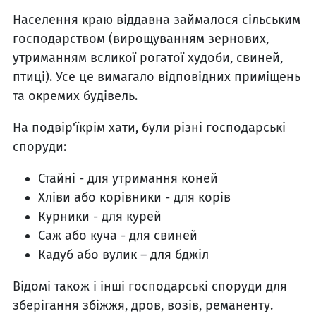
Населення краю віддавна займалося сільським
господарством (вирощуванням зернових,
утриманням всликої рогатої худоби, свиней,
птиці). Усе це вимагало відповідних приміщень
та окремих будівель.
На подвір'їкрім хати, були різні господарські
споруди:
Стайні - для утримання коней
Хліви або корівники - для корів
Курники - для курей
Саж або куча - для свиней
Кадуб або вулик – для бджіл
Відомі також і інші господарські споруди для
зберігання збіжжя, дров, возів, реманенту.