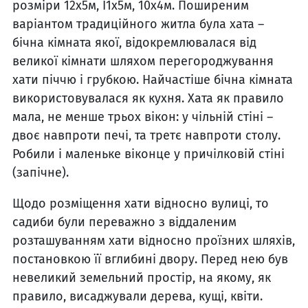
розміри 12х5м, І1х5м, 10х4м. Поширеним
варіантом традиційного житла була хата –
бічна кімната якої, відокремлювалася від
великої кімнати шляхом перегороджування
хати піччю і грубкою. Найчастіше бічна кімната
використовувалася як кухня. Хата як правило
мала, не менше трьох вікон: у чільній стіні –
двоє навпроти печі, та третє навпроти столу.
Робили і маленьке віконце у причілковій стіні
(запічне).
Щодо розміщення хати відносно вулиці, то
садиби були переважно з віддаленим
розташуванням хати відносно проїзних шляхів,
постановкою її вглибині двору. Перед нею був
невеликий земельний простір, на якому, як
правило, висаджували дерева, кущі, квіти.