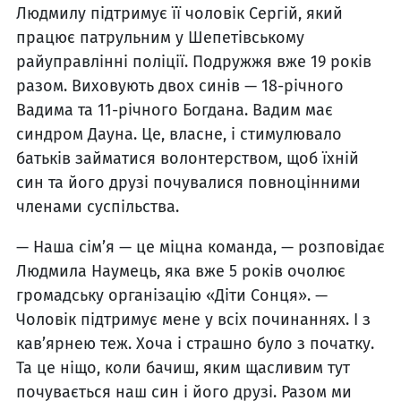
Людмилу підтримує її чоловік Сергій, який
працює патрульним у Шепетівському
райуправлінні поліції. Подружжя вже 19 років
разом. Виховують двох синів — 18-річного
Вадима та 11-річного Богдана. Вадим має
синдром Дауна. Це, власне, і стимулювало
батьків займатися волонтерством, щоб їхній
син та його друзі почувалися повноцінними
членами суспільства.
— Наша сім’я — це міцна команда, — розповідає
Людмила Наумець, яка вже 5 років очолює
громадську організацію «Діти Сонця». —
Чоловік підтримує мене у всіх починаннях. І з
кав’ярнею теж. Хоча і страшно було з початку.
Та це ніщо, коли бачиш, яким щасливим тут
почувається наш син і його друзі. Разом ми