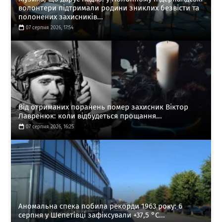
волонтери підтримали родини зниклих безвісти та
полонених захисників...
07 серпня 2026, 17:54
Від отриманих поранень помер захисник Віктор
Лавренюк: коли відбудеться прощання...
07 серпня 2026, 16:25
Аномальна спека побила рекорди 1963 року: 6
серпня у Шепетівці зафіксували +37,5 °C...