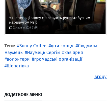
У Шепетівці знову скасовують рух автобусним
маршрутом № 6
02 серпня 2026, 21:57
Теги:
Sunny Coffee
діти сонця
Людмила
Наумець
Наумець Сергій
кав’ярня
волонтери
громадські організації
Шепетівка
вгору
ДОДАТКОВЕ МЕНЮ