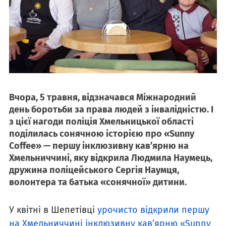
Вчора, 5 травня, відзначався Міжнародний
день боротьби за права людей з інвалідністю. І
з цієї нагоди поліція Хмельницької області
поділилась сонячною історією про «Sunny
Coffee» — першу інклюзивну кав’ярню на
Хмельниччині, яку відкрила Людмила Наумець,
дружина поліцейського Сергія Наумця,
волонтера та батька «сонячної» дитини.
У квітні в Шепетівці
урочисто відкрили першу
на Хмельниччині інклюзивну кав’ярню «Sunny