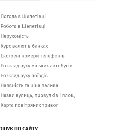
Погода в Шепетівці
Робота в Шепетівці
Нерухомість
Курс валют в банках
Екстрені номери телефонів
Розклад руху міських автобусів
Розклад руху поїздів
Наявність та ціна палива
Назви вулиць, провулків і площ
Карта повітряних тривог
ОШУК ПО САЙТУ