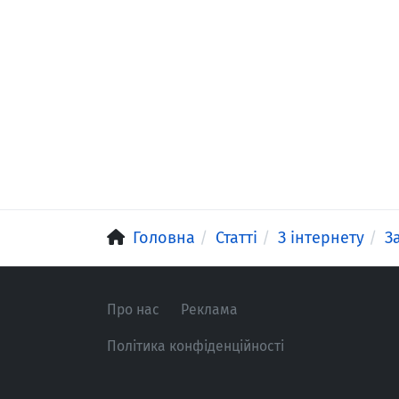
Головна
Статті
З інтернету
З
Про нас
Реклама
Політика конфіденційності