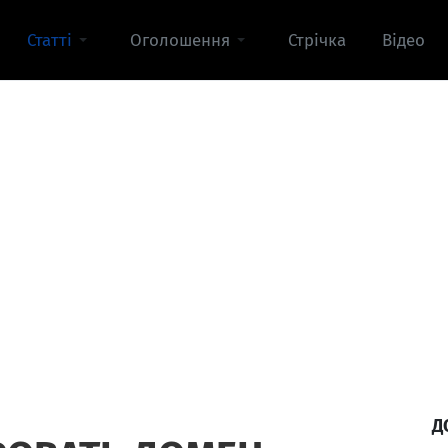
Статті
Оголошення
Стрічка
Відео
Д