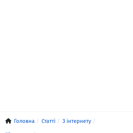
Головна
Статті
З інтернету