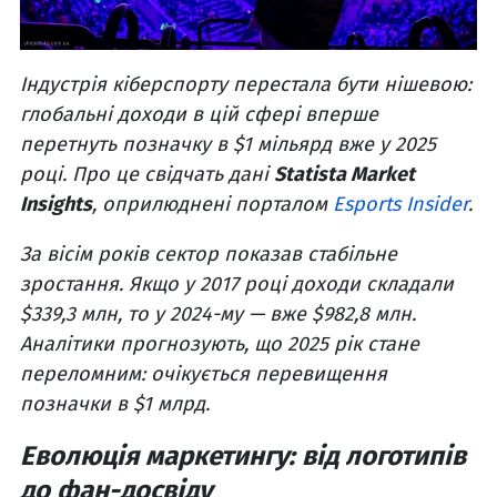
Індустрія кіберспорту перестала бути нішевою:
глобальні доходи в цій сфері вперше
перетнуть позначку в $1 мільярд вже у 2025
році. Про це свідчать дані
Statista Market
Insights
, оприлюднені порталом
Esports Insider
.
За вісім років сектор показав стабільне
зростання. Якщо у 2017 році доходи складали
$339,3 млн, то у 2024-му — вже $982,8 млн.
Аналітики прогнозують, що 2025 рік стане
переломним: очікується перевищення
позначки в $1 млрд.
Еволюція маркетингу: від логотипів
до фан-досвіду