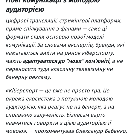
Нові комунікації з молодою
аудиторією
Цифрові трансляції, стримінгові платформи,
пряме спілкування з фанами — саме ці
формати стали основою нової моделі
комунікації. За словами експертів, бренди, які
намагаються вийти на ринок кіберспорту,
мають
адаптуватися до “мови” ком’юніті
, а не
переносити туди класичну телевізійну чи
банерну рекламу.
«Кіберспорт — це вже не просто гра. Це
окрема екосистема з потужною молодою
аудиторією, яка реагує не на банери, а на
справжню залученість. Бізнесам варто
навчитися говорити з цією аудиторією її
мовою», — прокоментував Олександр Бабенко,