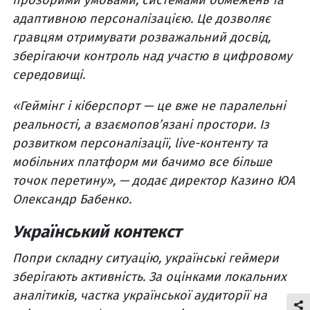
прозорими умовами, системами обмежень та
адаптивною персоналізацією. Це дозволяє
гравцям отримувати розважальний досвід,
зберігаючи контроль над участю в цифровому
середовищі.
«Геймінг і кіберспорт — це вже не паралельні
реальності, а взаємопов’язані простори. Із
розвитком персоналізації, live-контенту та
мобільних платформ ми бачимо все більше
точок перетину», — додає директор Казино ЮА
Олександр Бабенко.
Український контекст
Попри складну ситуацію, українські геймери
зберігають активність. За оцінками локальних
аналітиків, частка української аудиторії на