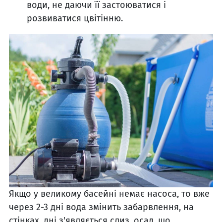
води, не даючи її застоюватися і
розвиватися цвітінню.
Якщо у великому басейні немає насоса, то вже
через 2-3 дні вода змінить забарвлення, на
стінках, дні з'являється слиз, осад, що