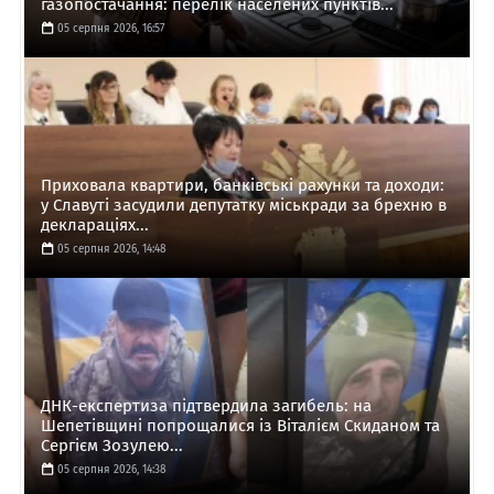
газопостачання: перелік населених пунктів...
05 серпня 2026, 16:57
Приховала квартири, банківські рахунки та доходи:
у Славуті засудили депутатку міськради за брехню в
деклараціях...
05 серпня 2026, 14:48
ДНК-експертиза підтвердила загибель: на
Шепетівщині попрощалися із Віталієм Скиданом та
Сергієм Зозулею...
05 серпня 2026, 14:38