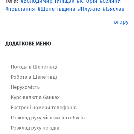
Теги:
Володимир Тиліщак
історія
селяни
повстання
Шепетівщина
Плужне
Ізяслав
вгору
ДОДАТКОВЕ МЕНЮ
Погода в Шепетівці
Робота в Шепетівці
Нерухомість
Курс валют в банках
Екстрені номери телефонів
Розклад руху міських автобусів
Розклад руху поїздів