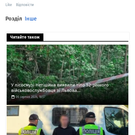
Like
Відповісти
Розділ
Інше
Читайте також
У лісосмузі Нетішина виявили тіло 52-річного
військовослужбовця зі Львова...
06 серпня 2026, 18:57