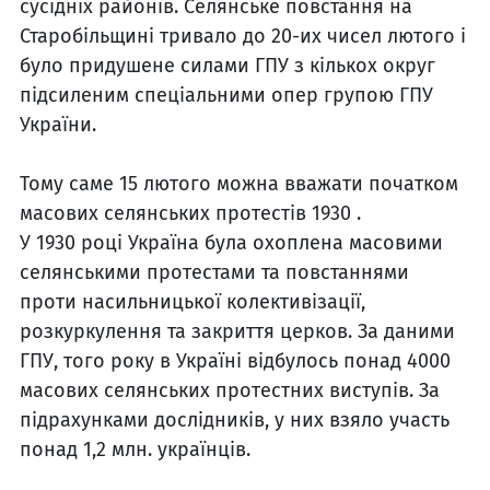
сусідніх районів. Селянське повстання на
Старобільщині тривало до 20-их чисел лютого і
було придушене силами ГПУ з кількох округ
підсиленим спеціальними опер групою ГПУ
України.
Тому саме 15 лютого можна вважати початком
масових селянських протестів 1930 .
У 1930 році Україна була охоплена масовими
селянськими протестами та повстаннями
проти насильницької колективізації,
розкуркулення та закриття церков. За даними
ГПУ, того року в Україні відбулось понад 4000
масових селянських протестних виступів. За
підрахунками дослідників, у них взяло участь
понад 1,2 млн. українців.