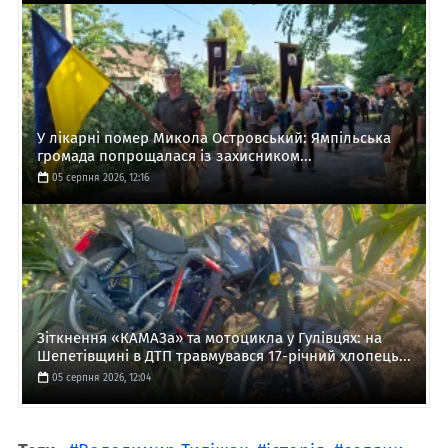
У лікарні помер Микола Островський: Ямпільська
громада попрощалася із захисником...
05 серпня 2026, 12:16
Зіткнення «КАМАЗа» та мотоцикла у Гулівцях: на
Шепетівщині в ДТП травмувався 17-річний хлопець...
05 серпня 2026, 12:04