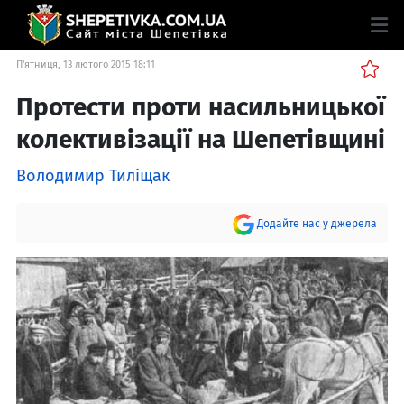
П'ятниця, 13 лютого 2015 18:11
Протести проти насильницької
колективізації на Шепетівщині
Володимир Тиліщак
Додайте нас у джерела