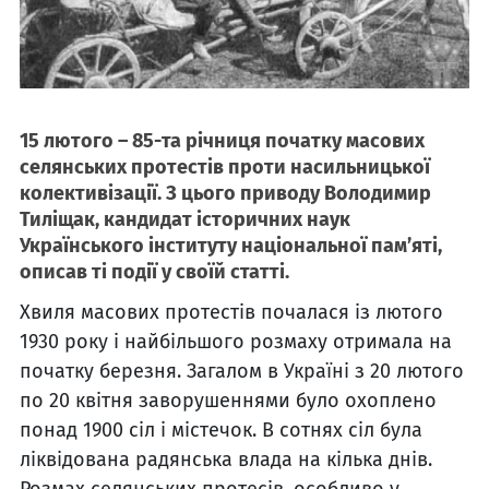
15 лютого – 85-та річниця початку масових
селянських протестів проти насильницької
колективізації. З цього приводу Володимир
Тиліщак, кандидат історичних наук
Українського інституту національної пам’яті,
описав ті події у своїй статті.
Хвиля масових протестів почалася із лютого
1930 року і найбільшого розмаху отримала на
початку березня. Загалом в Україні з 20 лютого
по 20 квітня заворушеннями було охоплено
понад 1900 сіл і містечок. В сотнях сіл була
ліквідована радянська влада на кілька днів.
Розмах селянських протесів, особливо у