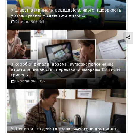
У Славуті затримали рецидивіста, якого підозрюють
у зґвалтуванні місцевої жительки...
06 серпня 2026, 15:11
З коробки випали іноземні купюри: полончанка
втратила пильність і переказала шахраям 123 тисячі
гривень...
06 серпня 2026, 13:05
У Шепетівці та дев'яти селах тимчасово припинять