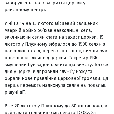
заворушень стало закриття церкви у
районному центрі.
У ніч з 14 на 15 лютого місцевий священик
Аверкій Войко об’їхав навколишні села,
закликаючи селян стати на захист церкви. 15
лютого у Плужному зібралося до 1500 селян з
навколишніх сіл, переважно жінок, вимагаючи
повернути ключі від церкви. Секретар РВК
змушений був задовольнити цю вимогу. Того ж
дня у церкві відправили службу Божу та
обрали нове правління церковної громади. Ця
перша перемога надихнула селян на подальші
рішучі дії.
Вже 20 лютого у Плужному до 80 жінок почали
руйнувати годівницю місцевого ТСОЗу. За