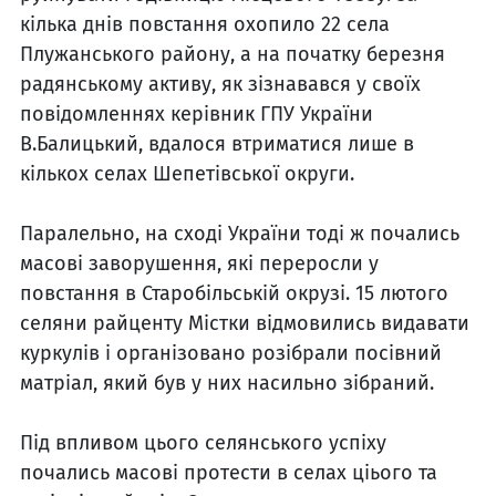
кілька днів повстання охопило 22 села
Плужанського району, а на початку березня
радянському активу, як зізнавався у своїх
повідомленнях керівник ГПУ України
В.Балицький, вдалося втриматися лише в
кількох селах Шепетівської округи.
Паралельно, на сході України тоді ж почались
масові заворушення, які переросли у
повстання в Старобільській окрузі. 15 лютого
селяни райценту Містки відмовились видавати
куркулів і організовано розібрали посівний
матріал, який був у них насильно зібраний.
Під впливом цього селянського успіху
почались масові протести в селах ціього та