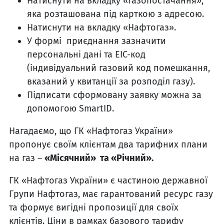
Натиснути на вкладку «Газопостачання»,
яка розташована під карткою з адресою.
Натиснути на вкладку «Нафтогаз».
У формі приєднання зазначити
персональні дані та EIC-код
(індивідуальний газовий код помешкання,
вказаний у квитанції за розподіл газу).
Підписати сформовану заявку можна за
допомогою SmartID.
Нагадаємо, що ГК «Нафтогаз України»
пропонує своїм клієнтам два тарифних плани
на газ –
«Місячний» та «Річний».
ГК «Нафтогаз України» є частиною державної
Групи Нафтогаз, має гарантований ресурс газу
та формує вигідні пропозиції для своїх
клієнтів. Ціни в рамках базового тарифу