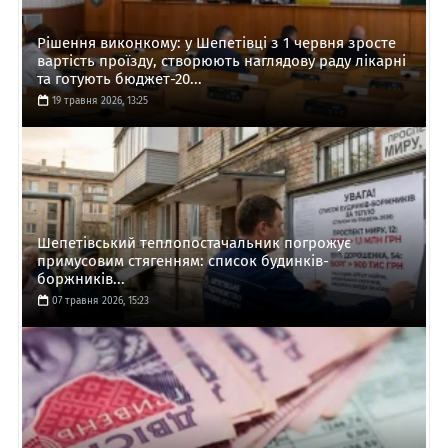
Рішення виконкому: у Шепетівці з 1 червня зросте
вартість проїзду, створюють наглядову раду лікарні
та готують бюджет-20...
19 травня 2026, 13:25
Шепетівський теплопостачальник погрожує
примусовим стягенням: список будинків-
боржників...
07 травня 2026, 15:23