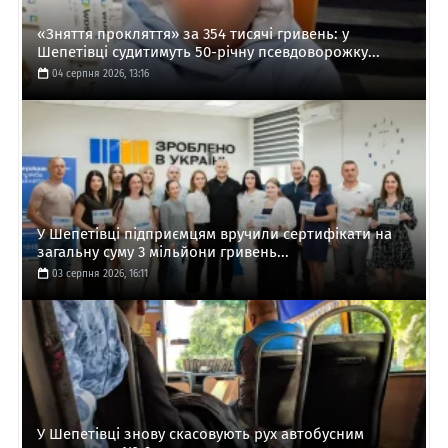
«Зняття прокляття» за 354 тисячі гривень: у
Шепетівці судитимуть 50-річну псевдоворожку...
04 серпня 2026, 13:16
У Шепетівці підприємцям вручили сертифікати на
загальну суму 3 мільйони гривень...
03 серпня 2026, 16:11
У Шепетівці знову скасовують рух автобусним