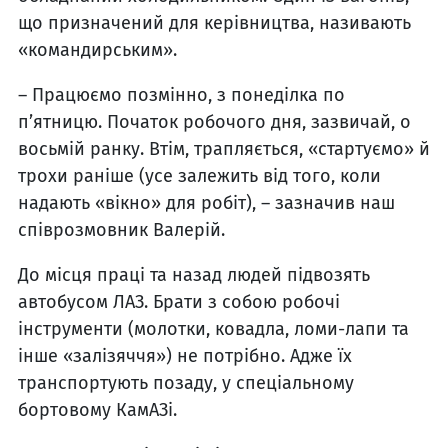
що призначений для керівництва, називають
«командирським».
– Працюємо позмінно, з понеділка по
п’ятницю. Початок робочого дня, зазвичай, о
восьмій ранку. Втім, трапляється, «стартуємо» й
трохи раніше (усе залежить від того, коли
надають «вікно» для робіт), – зазначив наш
співрозмовник Валерій.
До місця праці та назад людей підвозять
автобусом ЛАЗ. Брати з собою робочі
інструменти (молотки, ковадла, ломи-лапи та
інше «залізяччя») не потрібно. Адже їх
транспортують позаду, у спеціальному
бортовому КамАЗі.