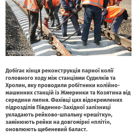
Добігає кінця реконструкція парної колії
головного ходу між станціями Судилків та
Хролин, яку проводили робітники колійно-
машинних станцій із Жмеринки та Козятина від
середини липня. Фахівці цих відокремлених
підрозділів Південно-Західної залізниці
укладають рейково-шпальну «решітку»,
замінюють рейки на довгомірні «пліті»,
оновлюють щебеневий баласт.