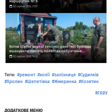
маршрутом № 6
02 серпня 2026, 21:57
Воїни Шепетівської зенітної ракетної бригади
вшанували пам'ять полеглих побратимів...
02 серпня 2026, 14:26
Теги:
ремонт
колії
залізниця
Судилків
Хролин
Шепетівка
Жмеринка
Козятин
вгору
ДОДАТКОВЕ МЕНЮ