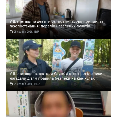
У Шепетівці та дев'яти селах тимчасово припинять
газопостачання: перелік населених пунктів...
05 серпня 2026, 16:57
У Шепетівці інспектори Служби освітньої безпеки
нагадали дітям правила безпеки на канікулах...
04 серпня 2026, 18:02