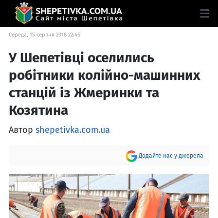
Середа, 15 серпня 2018 22:46
У Шепетівці оселились
робітники колійно-машинних
станцій із Жмеринки та
Козятина
Автор
shepetivka.com.ua
Додайте нас у джерела