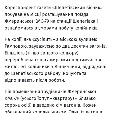
Кореспондент газети «Шепетівський вісник»
побував на місці розташування поїзда
Жмеринської КМС-79 на станції Шепетівка і
ознайомився з умовами побуту колійників.
На колії, яка «сусідить» з міською вулицею
Рамповою, зауважуємо зо два десятки вагонів.
Більшість (ті, що синього кольору)
перероблена із пасажирських під тимчасове
житло. Тут колійники з Вінниччини, відряджені
до Шепетівського району, ночують та
відпочивають після роботи.
Під помешкання трудівників Жмеринської
КМС-79 (усього їх тут «квартирує» близько
сорока осіб) відведено сім вагонів. Кожен
обладнаний холодильником. Один із вагонів,