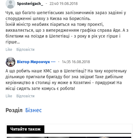
Sposterigach_
22:40 19.08.2018
Чув, що багато шепетівських залізничників зараз задіяні у
спорудженні шляху з Києва на Бориспіль.
Їхній міністр неабияк піариться на тому проекті,
вихваляється, що з випередженням графіка справа йде. А з
білетами на поїзди в Шепетівці - з року в рік усе гірше і
гірше...
Like
Відповісти
Віктор Мирончук ---
14:35 16.08.2018
А що робить наше КМС що в Шепетівці? На таку коротеньку
дільницю пригнали бригаду бог зна звідки! Таке дибільне
керівництво в столиці ну може в Козятині - придурки! На
місці сидять зате комусь є робота!
Like
Відповісти
Розділ
Бізнес
Читайте також