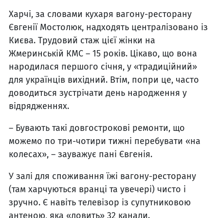
Харчі, за словами кухаря вагону-ресторану
Євгенії Мостолюк, надходять централізовано із
Києва. Трудовий стаж цієї жінки на
Жмеринській КМС – 15 років. Цікаво, що вона
народилася першого січня, у «традиційний»
для українців вихідний. Втім, попри це, часто
доводиться зустрічати день народження у
відрядженнях.
– Бувають такі довгострокові ремонти, що
можемо по три-чотири тижні перебувати «на
колесах», – зауважує пані Євгенія.
У залі для споживання їжі вагону-ресторану
(там харчуються вранці та увечері) чисто і
зручно. Є навіть телевізор із супутниковою
антеною, яка «ловить» 32 канали.