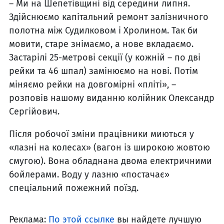
– Ми на Шепетівщині від середини липня.
Здійснюємо капітальний ремонт залізничного
полотна між Судилковом і Хролином. Так би
мовити, старе знімаємо, а нове вкладаємо.
Застарілі 25-метрові секції (у кожній – по дві
рейки та 46 шпал) замінюємо на нові. Потім
міняємо рейки на довгомірні «пліті», –
розповів нашому виданню колійник Олександр
Сергійович.
Після робочої зміни працівники миються у
«лазні на колесах» (вагон із широкою жовтою
смугою). Вона обладнана двома електричними
бойлерами. Воду у лазню «постачає»
спеціальний пожежний поїзд.
Реклама:
По этой ссылке
вы найдете лучшую