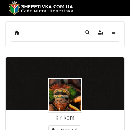
Додому
Пошук
Sign In
kir-kom
Додати в друзі