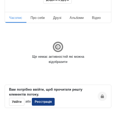
Часопис
Про себе
Друзі
Альбоми
Відео
Ауд
Ще немає активностей які можна
відобразити
Вам потрібно ввійти, щоб прочитати решту
елементів потоку.
або
Увійти
Реєстрація