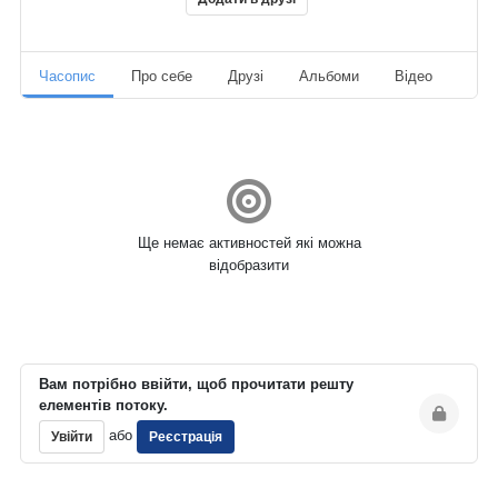
Часопис
Про себе
Друзі
Альбоми
Відео
Ауд
Ще немає активностей які можна
відобразити
Вам потрібно ввійти, щоб прочитати решту
елементів потоку.
або
Увійти
Реєстрація