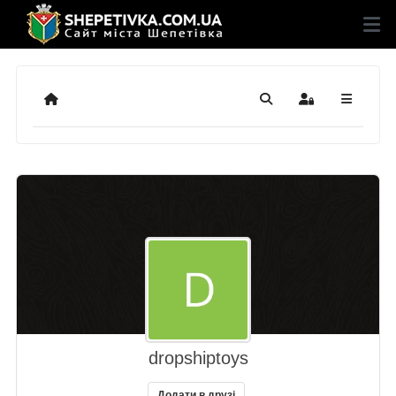
Додому
Пошук
Sign In
dropshiptoys
Додати в друзі