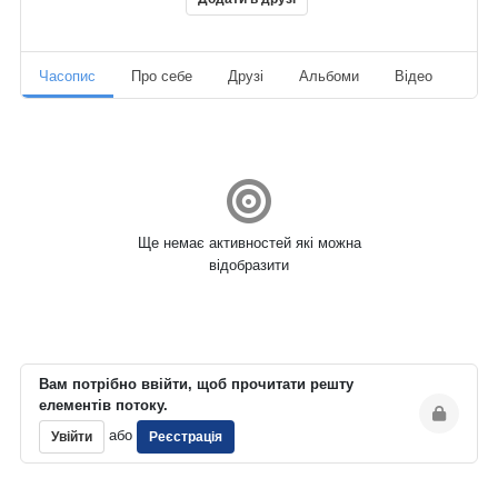
Часопис
Про себе
Друзі
Альбоми
Відео
Ауд
Ще немає активностей які можна
відобразити
Вам потрібно ввійти, щоб прочитати решту
елементів потоку.
або
Увійти
Реєстрація