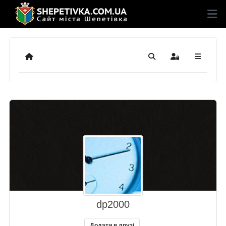
Додому
Пошук
Sign In
dp2000
Додати в друзі