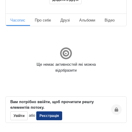
Часопис
Про себе
Друзі
Альбоми
Відео
Ауд
Ще немає активностей які можна
відобразити
Вам потрібно ввійти, щоб прочитати решту
елементів потоку.
або
Увійти
Реєстрація