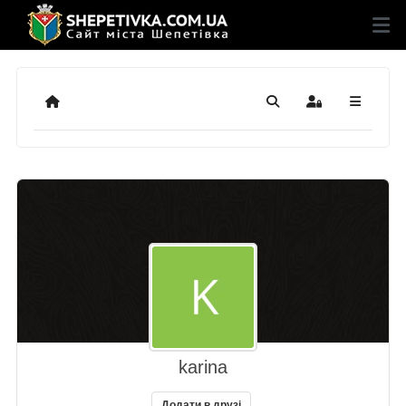
Додому
Пошук
Sign In
karina
Додати в друзі