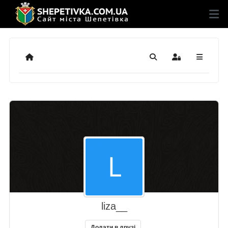
Додому
Пошук
Sign In
liza__
Додати в друзі