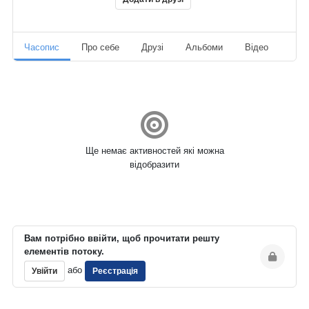
Часопис
Про себе
Друзі
Альбоми
Відео
Ауд
Ще немає активностей які можна
відобразити
Вам потрібно ввійти, щоб прочитати решту
елементів потоку.
або
Увійти
Реєстрація