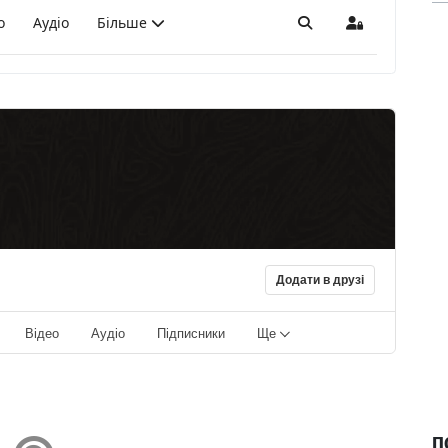
о
Аудіо
Більше
Пошук
Sign In
Додати в друзі
Відео
Аудіо
Підписники
Ще
П