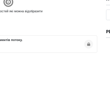
остей які можна відобразити
Р
ментів потоку.