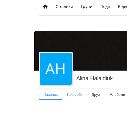
Сторінки
Групи
Події
Віде
Додому
Alina Halaidiuk
Часопис
Про себе
Друзі
Альбоми