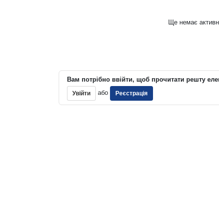
Ще немає активн
Вам потрібно ввійти, щоб прочитати решту еле
або
Увійти
Реєстрація