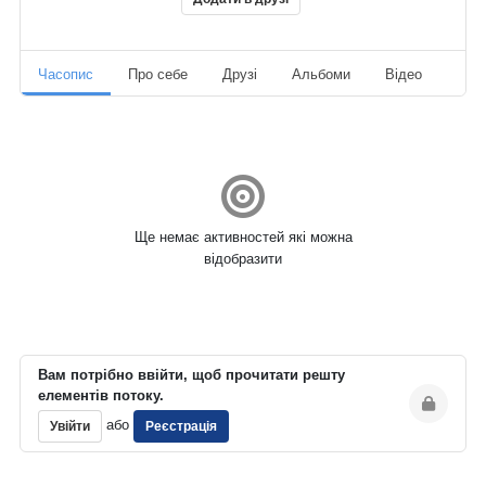
Часопис
Про себе
Друзі
Альбоми
Відео
Ауд
Ще немає активностей які можна
відобразити
Вам потрібно ввійти, щоб прочитати решту
елементів потоку.
або
Увійти
Реєстрація