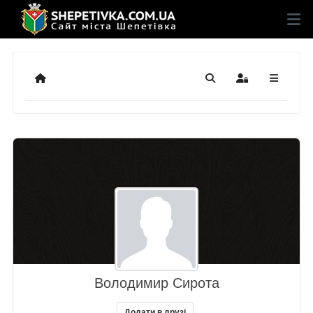
Додому
Пошук
Sign In
Володимир Сирота
Додати в друзі