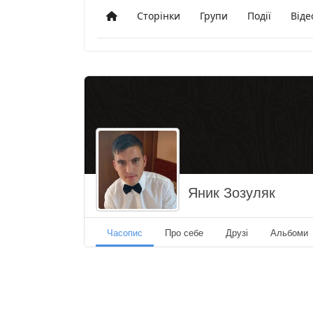
Сторінки
Групи
Події
Віде
Додому
Яник Зозуляк
Часопис
Про себе
Друзі
Альбоми