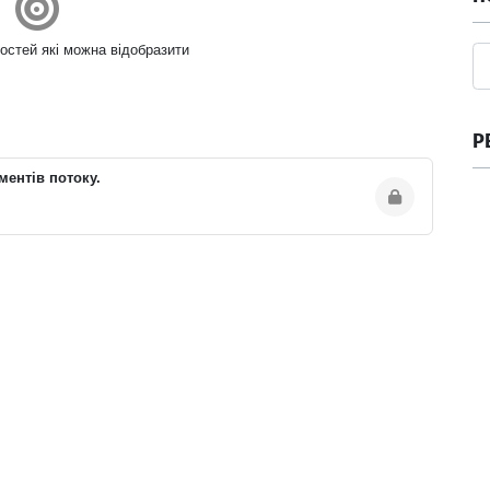
остей які можна відобразити
Р
ментів потоку.