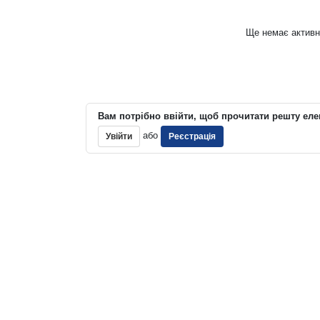
Ще немає активн
Вам потрібно ввійти, щоб прочитати решту еле
або
Увійти
Реєстрація