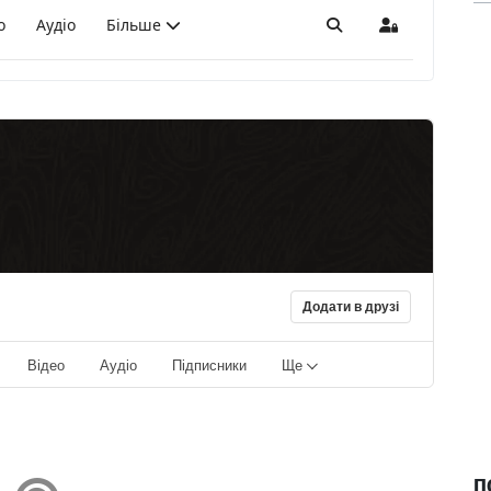
о
Аудіо
Більше
Пошук
Sign In
Додати в друзі
Відео
Аудіо
Підписники
Ще
П