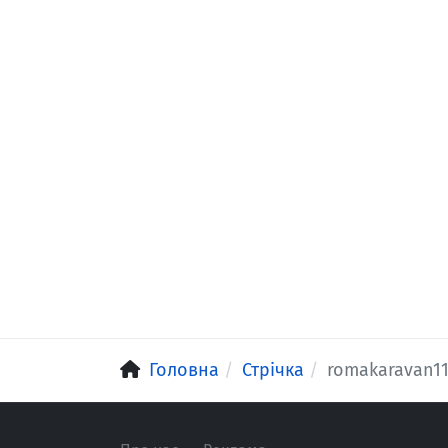
Головна
Стрічка
romakaravan1