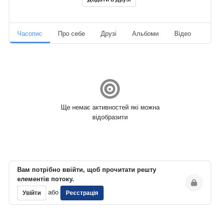
Часопис
Про себе
Друзі
Альбоми
Відео
Ауд
Ще немає активностей які можна
відобразити
Вам потрібно ввійти, щоб прочитати решту
елементів потоку.
або
Увійти
Реєстрація