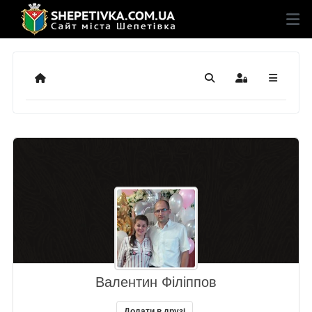
Додому
Пошук
Sign In
Валентин Філіппов
Додати в друзі