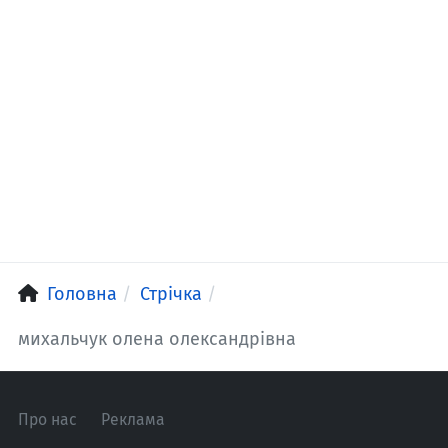
Головна
Стрічка
михальчук олена олександрiвна
Про нас
Реклама