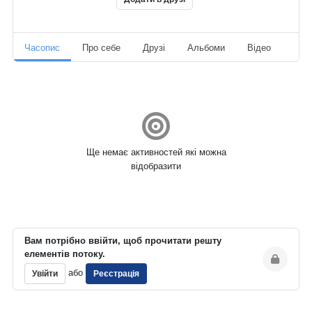
Часопис
Про себе
Друзі
Альбоми
Відео
Ауд
Ще немає активностей які можна
відобразити
Вам потрібно ввійти, щоб прочитати решту
елементів потоку.
або
Увійти
Реєстрація