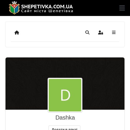
Додому
Пошук
Sign In
Dashka
Додати в друзі