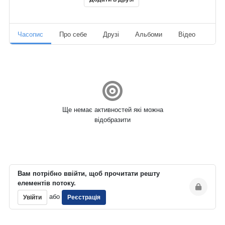
Часопис
Про себе
Друзі
Альбоми
Відео
Ауд
Ще немає активностей які можна
відобразити
Вам потрібно ввійти, щоб прочитати решту
елементів потоку.
або
Увійти
Реєстрація