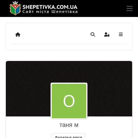
Додому
Пошук
Sign In
таня м
Додати в друзі