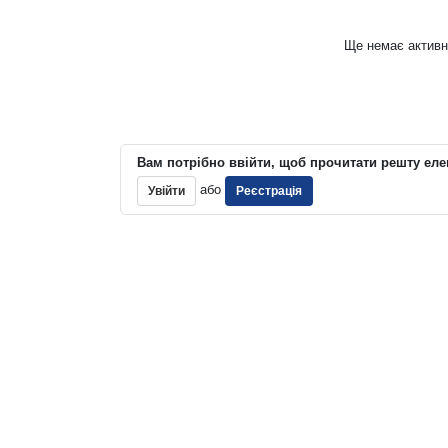
Ще немає активн
Вам потрібно ввійти, щоб прочитати решту еле
або
Увійти
Реєстрація