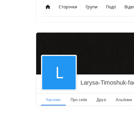
Сторінки
Групи
Події
Віде
Додому
Larysa-Timoshuk-f
Часопис
Про себе
Друзі
Альбоми