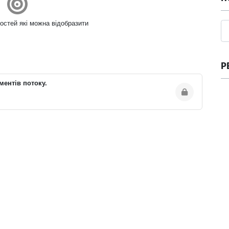
остей які можна відобразити
Р
ментів потоку.