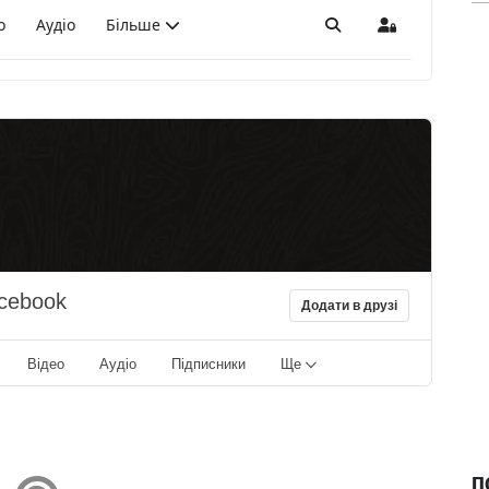
о
Аудіо
Більше
Пошук
Sign In
acebook
Додати в друзі
Відео
Аудіо
Підписники
Ще
П