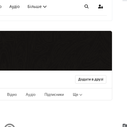
о
Аудіо
Більше
Пошук
Sign In
Додати в друзі
Відео
Аудіо
Підписники
Ще
П