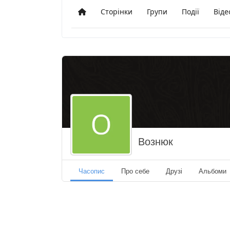
Сторінки
Групи
Події
Віде
Додому
Вознюк
Часопис
Про себе
Друзі
Альбоми