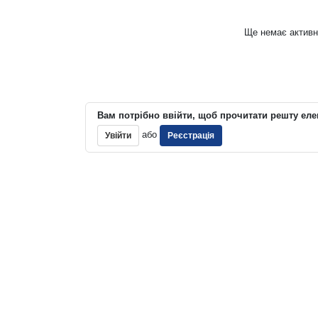
Ще немає активн
Вам потрібно ввійти, щоб прочитати решту еле
або
Увійти
Реєстрація