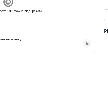
остей які можна відобразити
Р
ментів потоку.