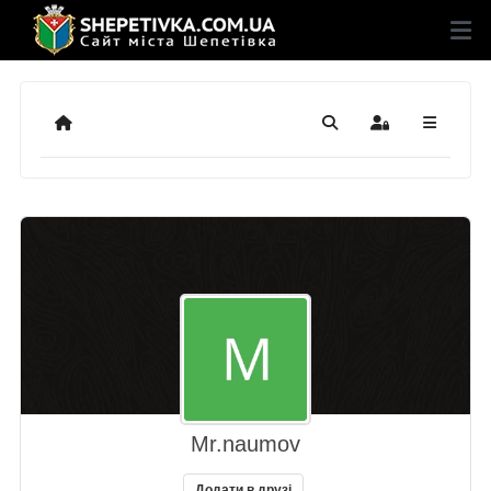
Додому
Пошук
Sign In
Mr.naumov
Додати в друзі