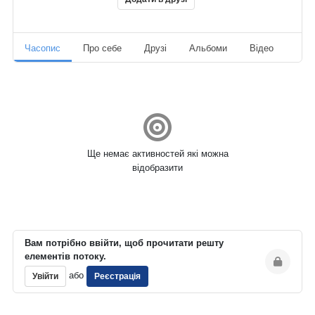
Часопис
Про себе
Друзі
Альбоми
Відео
Ауд
Ще немає активностей які можна
відобразити
Вам потрібно ввійти, щоб прочитати решту
елементів потоку.
або
Увійти
Реєстрація