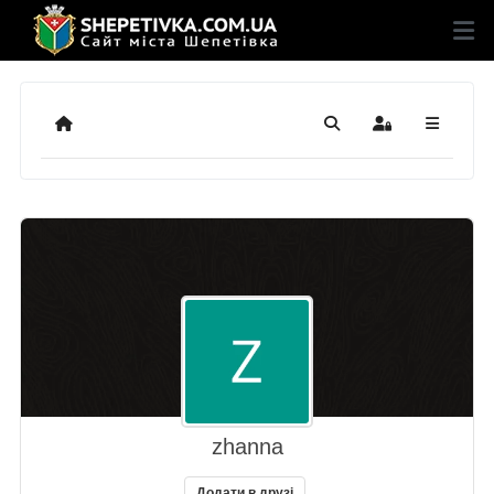
Додому
Пошук
Sign In
zhanna
Додати в друзі