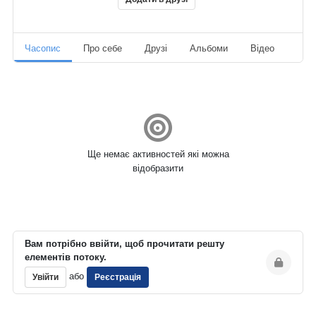
Часопис
Про себе
Друзі
Альбоми
Відео
Ауд
Ще немає активностей які можна
відобразити
Вам потрібно ввійти, щоб прочитати решту
елементів потоку.
або
Увійти
Реєстрація