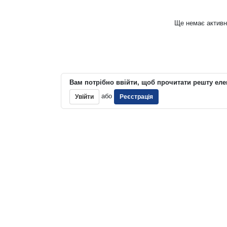
Ще немає активн
Вам потрібно ввійти, щоб прочитати решту еле
або
Увійти
Реєстрація