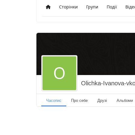
Сторінки
Групи
Події
Віде
Додому
Olichka-Ivanova-vk
Часопис
Про себе
Друзі
Альбоми