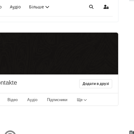
о
Аудіо
Більше
Пошук
Sign In
ontakte
Додати в друзі
Відео
Аудіо
Підписники
Ще
П