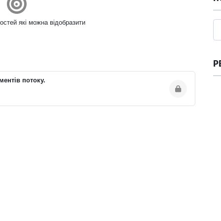
остей які можна відобразити
Р
ментів потоку.