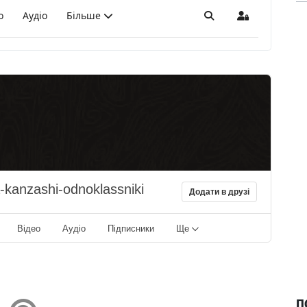
о
Аудіо
Більше
Пошук
Sign In
a-kanzashi-odnoklassniki
Додати в друзі
Відео
Аудіо
Підписники
Ще
П