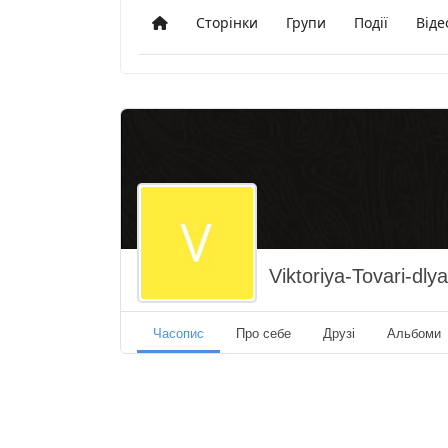
Сторінки
Групи
Події
Віде
Додому
Viktoriya-Tovari-dly
Часопис
Про себе
Друзі
Альбоми