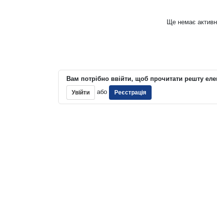
Ще немає активн
Вам потрібно ввійти, щоб прочитати решту еле
або
Увійти
Реєстрація