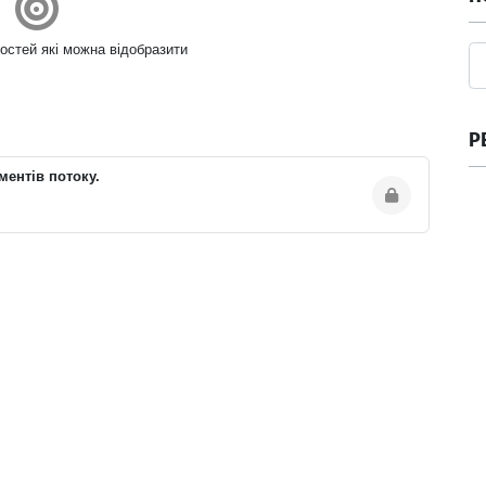
остей які можна відобразити
Р
ментів потоку.