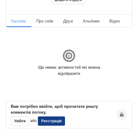
Часопис
Про себе
Друзі
Альбоми
Відео
Ауд
Ще немає активностей які можна
відобразити
Вам потрібно ввійти, щоб прочитати решту
елементів потоку.
або
Увійти
Реєстрація