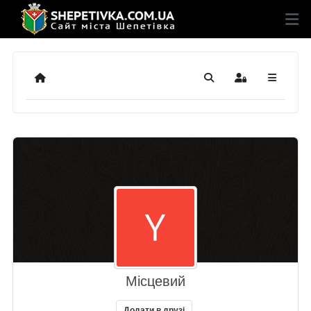
Додому
Пошук
Sign In
Місцевий
Додати в друзі