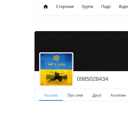
Сторінки
Групи
Події
Віде
Додому
0985028434
Часопис
Про себе
Друзі
Альбоми