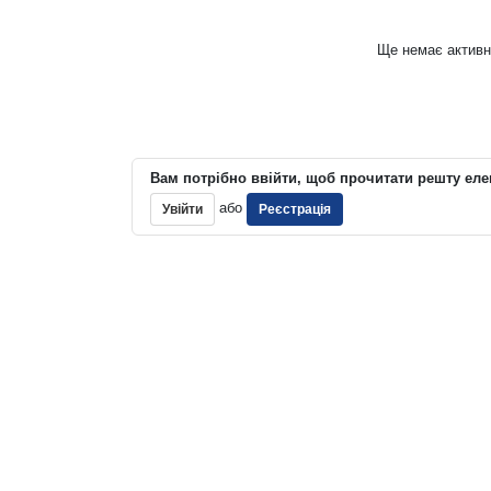
Ще немає активн
Вам потрібно ввійти, щоб прочитати решту еле
або
Увійти
Реєстрація