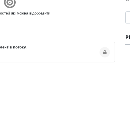
остей які можна відобразити
Р
ментів потоку.