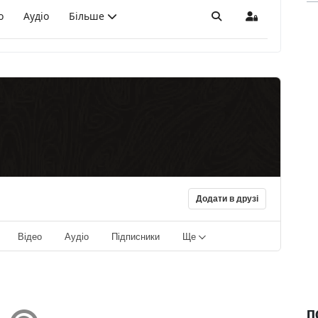
о
Аудіо
Більше
Пошук
Sign In
Додати в друзі
Відео
Аудіо
Підписники
Ще
П