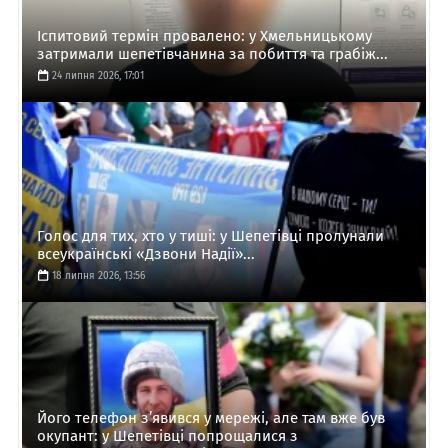
Іспитовий термін провалено: у Хмельницькому
затримали шепетівчанина за побиття та грабіж...
24 липня 2026, 17:01
Голос для тих, хто у тиші: у Шепетівці пролунали
всеукраїнські «Дзвони Надії»...
18 липня 2026, 13:56
Його телефон з’явився у мережі, але там вже був
окупант: у Шепетівці попрощалися з