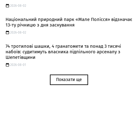
2026-08-02
Національний природний парк «Мале Полісся» відзначає
13-ту річницю з дня заснування
2026-08-02
74 тротилові шашки, 4 гранатомети та понад 3 тисячі
набоїв: судитимуть власника підпільного арсеналу з
Шепетівщини
2026-08-01
Показати ще