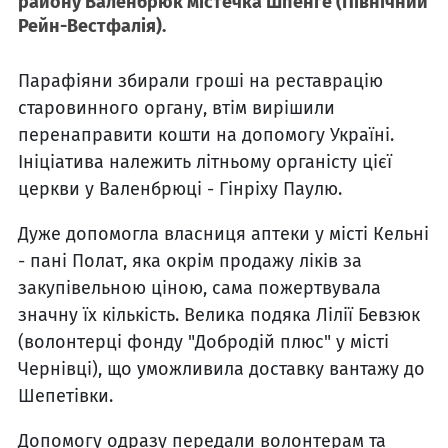
району Валенбрюк містечка Шпенге (Північний
Рейн-Вестфалія).
Парафіяни збирали гроші на реставрацію
старовинного органу, втім вирішили
перенаправити кошти на допомогу Україні.
Ініціатива належить літньому органісту цієї
церкви у Валенбрюці - Гінріху Паулю.
Дуже допомогла власниця аптеки у місті Кельні
- пані Полат, яка окрім продажу ліків за
закупівельною ціною, сама пожертвувала
значну їх кількість. Велика подяка Лілії Бевзюк
(волонтерці фонду "Добродій плюс" у місті
Чернівці), що уможливила доставку вантажу до
Шепетівки.
Допомогу одразу передали волонтерам та