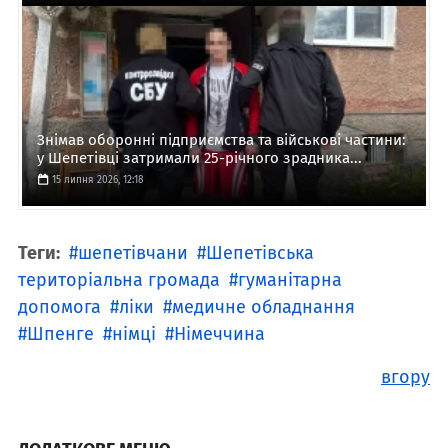
Знімав оборонні підприємства та військові частини:
у Шепетівці затримали 25-річного зрадника...
15 липня 2026, 12:18
Теги:
шепетівчани
Шепетівська
територіальна громада
гуманітарна
допомога
ліки
медичне обладнання
Шпенге
німці
Німеччина
вгору