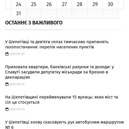
24
25
26
27
28
29
30
31
ОСТАННЄ З ВАЖЛИВОГО
У Шепетівці та дев'яти селах тимчасово припинять
газопостачання: перелік населених пунктів
2026-08-05
Приховала квартири, банківські рахунки та доходи: у
Славуті засудили депутатку міськради за брехню в
деклараціях
2026-08-05
На Шепетівщині перейменували 15 вулиць: яких міст та
сіл це стосується
2026-08-04
У Шепетівці знову скасовують рух автобусним маршрутом
№ 6