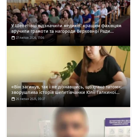
У Шепетівці відзначили медиків: кращим фахівцям
вручили грамоти та нагороди Верховної Ради...
27 липня 2026, 17:06
«Він загинув, так і не дізнавшись, що стане татом»:
зворушлива історія шепетівчанки Юлії Галкиної...
26 липня 2026, 00:37