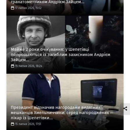
гранатометником Андрієм Зайцем...
17 липня 2026, 15:52
Майже 2 роки очікування: у Шепетівці
попрощаються із загиблим захисником Андрієм
Зайцем...
15 липня 2026, 18:24
Президент відзначив нагородами видатних
мешканців Хмельниччини: серед нагороджених —
лікар із Шепетівки...
15 липня 2026, 17:51