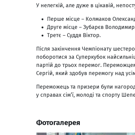
У нелегкій, але дуже в цікавій, непос
Перше місце – Колмаков Олексан
Друге місце – Зубарєв Володимир
Третє – Суддя Віктор.
Після закінчення Чемпіонату шестер
поборотися за Суперкубок найсильнішо
партій до трьох перемог. Переможце
Сергій, який здобув перемогу над усі
Переможець та призери були нагород
у справах сім’ї, молоді та спорту Шепе
Фотогалерея