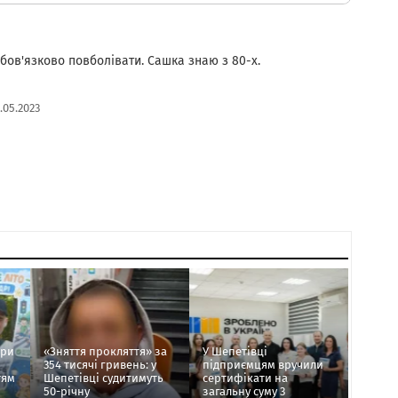
бов'язково повболівати. Сашка знаю з 80-х.
.05.2023
ори
«Зняття прокляття» за
У Шепетівці
354 тисячі гривень: у
підприємцям вручили
тям
Шепетівці судитимуть
сертифікати на
50-річну
загальну суму 3