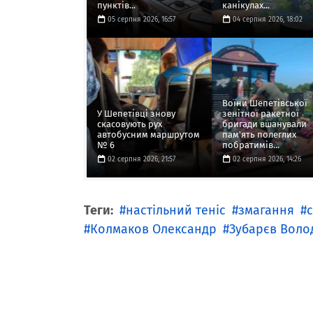
пунктів...
канікулах...
05 серпня 2026, 16:57
04 серпня 2026, 18:02
Воїни Шепетівської
У Шепетівці знову
зенітної ракетної
скасовують рух
бригади вшанували
автобусним маршрутом
пам'ять полеглих
№ 6
побратимів...
02 серпня 2026, 21:57
02 серпня 2026, 14:26
Теги:
настільний теніс
змагання
Колмаков Олександр
Зубарєв Вол