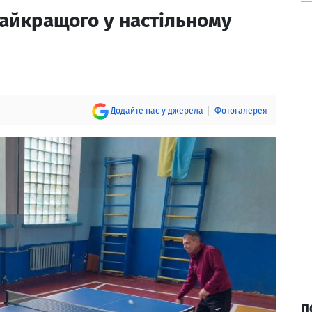
найкращого у настільному
Додайте нас у джерела
Фотогалерея
П