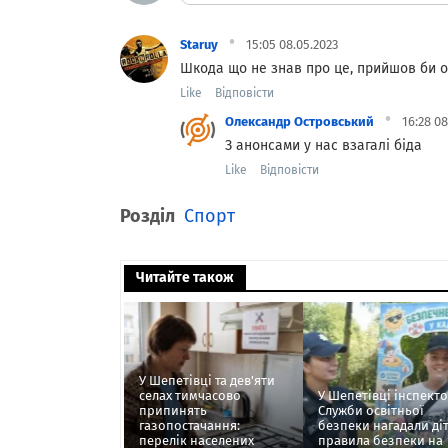
·
Staruy
15:05 08.05.2023
Шкода що не знав про це, прийшов би о
Like
Відповісти
·
Олександр Островський
16:28 08
З анонсами у нас взагалі біда
Like
Відповісти
Розділ
Спорт
Читайте також
У Шепетівці та дев'яти
селах тимчасово
У Шепетівці інспект
припинять
Служби освітньої
газопостачання:
безпеки нагадали ді
перелік населених
правила безпеки на