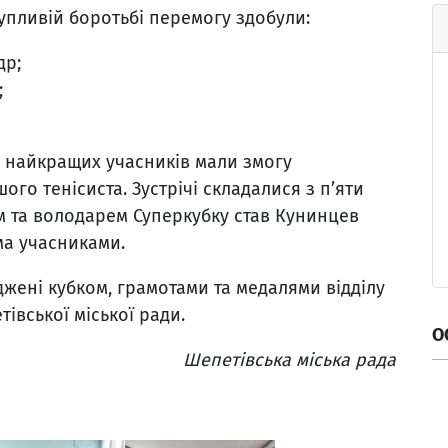
тупливій боротьбі перемогу здобули:
др;
;
о найкращих учасників мали змогу
го тенісиста. Зустрічі складалися з п’яти
м та володарем Суперкубку став Кунинцев
ма учасниками.
жені кубком, грамотами та медалями відділу
тівської міської ради.
О
Шепетівська міська рада