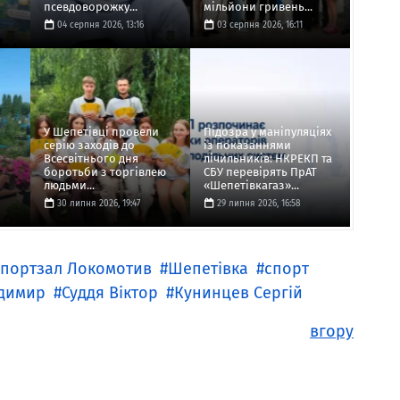
псевдоворожку...
мільйони гривень...
04 серпня 2026, 13:16
03 серпня 2026, 16:11
У Шепетівці провели
Підозра у маніпуляціях
серію заходів до
із показаннями
Всесвітнього дня
лічильників: НКРЕКП та
боротьби з торгівлею
СБУ перевірять ПрАТ
людьми...
«Шепетівкагаз»...
30 липня 2026, 19:47
29 липня 2026, 16:58
спортзал Локомотив
Шепетівка
спорт
одимир
Суддя Віктор
Кунинцев Сергій
вгору