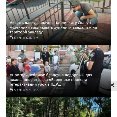
Нищать лавку, пандус та таблички: у Славуті
музейники закликають зупинити вандалізм на
території закладу...
29 липня 2026, 14:10
«Пригоди Зебрика: безпечна подорож»: для
вихованців дитсадка «Барвінок» провели
інтерактивний урок з ПДР...
29 липня 2026, 13:47