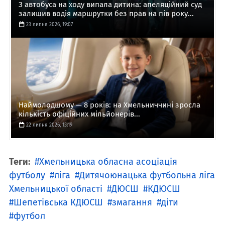
З автобуса на ходу випала дитина: апеляційний суд
залишив водія маршрутки без прав на пів року...
23 липня 2026, 19:07
Наймолодшому — 8 років: на Хмельниччині зросла
кількість офіційних мільйонерів...
22 липня 2026, 13:19
Теги:
Хмельницька обласна асоціація
футболу
ліга
Дитячоюнацька футбольна ліга
Хмельницької області
ДЮСШ
КДЮСШ
Шепетівська КДЮСШ
змагання
діти
футбол