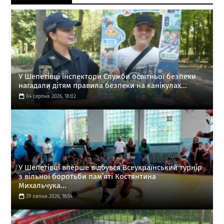
У Шепетівці інспектори Служби освітньої безпеки
нагадали дітям правила безпеки на канікулах...
04 серпня 2026, 18:02
У Шепетівці вперше відбувся Всеукраїнський турнір
з вільної боротьби пам’яті Костянтина
Михальчука...
29 липня 2026, 16:54