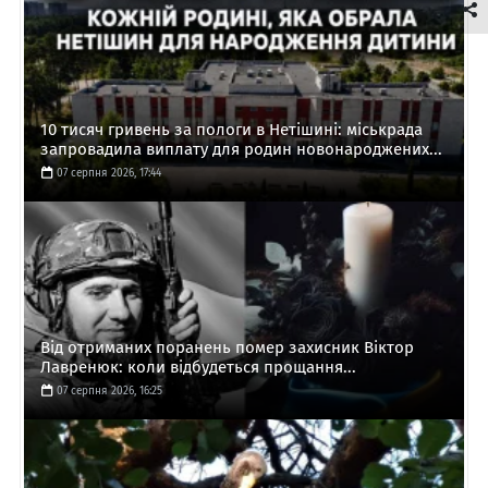
10 тисяч гривень за пологи в Нетішині: міськрада
запровадила виплату для родин новонароджених...
07 серпня 2026, 17:44
Від отриманих поранень помер захисник Віктор
Лавренюк: коли відбудеться прощання...
07 серпня 2026, 16:25