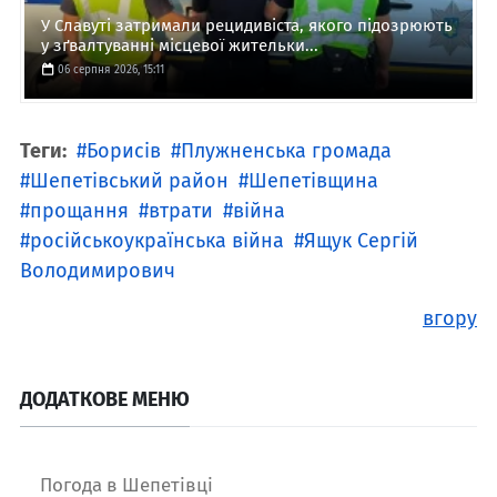
У Славуті затримали рецидивіста, якого підозрюють
у зґвалтуванні місцевої жительки...
06 серпня 2026, 15:11
Теги:
Борисів
Плужненська громада
Шепетівський район
Шепетівщина
прощання
втрати
війна
російськоукраїнська війна
Ящук Сергій
Володимирович
вгору
ДОДАТКОВЕ МЕНЮ
Погода в Шепетівці