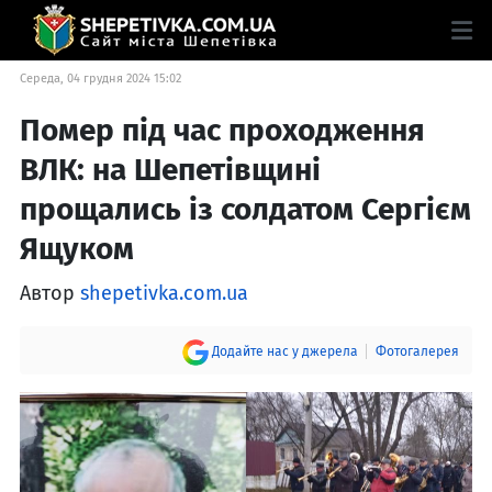
Середа, 04 грудня 2024 15:02
Помер під час проходження
ВЛК: на Шепетівщині
прощались із солдатом Сергієм
Ящуком
Автор
shepetivka.com.ua
Додайте нас у джерела
Фотогалерея