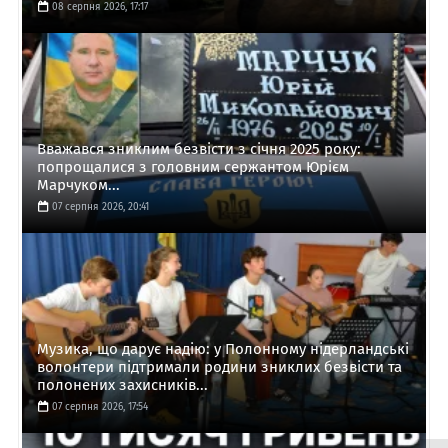
08 серпня 2026, 17:17
Вважався зниклим безвісти з січня 2025 року:
попрощалися з головним сержантом Юрієм
Марчуком...
07 серпня 2026, 20:41
Музика, що дарує надію: у Полонному нідерландські
волонтери підтримали родини зниклих безвісти та
полонених захисників...
07 серпня 2026, 17:54