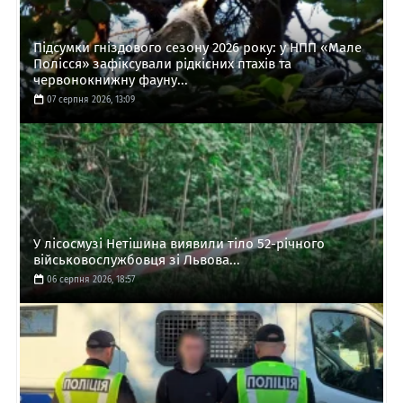
Підсумки гніздового сезону 2026 року: у НПП «Мале
Полісся» зафіксували рідкісних птахів та
червонокнижну фауну...
07 серпня 2026, 13:09
У лісосмузі Нетішина виявили тіло 52-річного
військовослужбовця зі Львова...
06 серпня 2026, 18:57